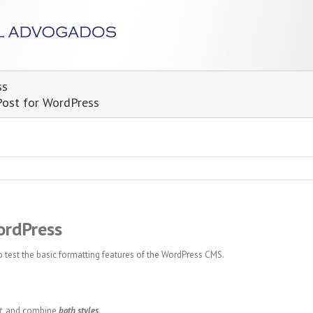
ss
Post for WordPress
ordPress
o test the basic formatting features of the WordPress CMS.
t
, and combine
both styles
.