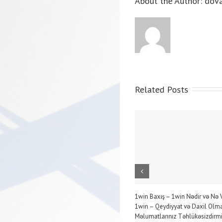
About the Author: 
dov
Related Posts
1win Baxış – 1win Nədir və Nə Vəd Edir?
1win – Qeydiyyat və Daxil Olma – Sizin
Məlumatlarınız Təhlükəsizdirmi?