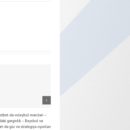
voleybol mərcləri –
Mostbet account ilə onlayn kazino oynamaq
Most
inlik – Beysbol və
üçün tam bələdçi
üçün
 və strategiya oyunları
maio 6th, 2026
|
0 Comments
maio