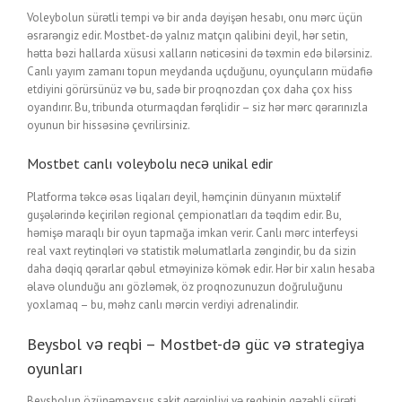
Voleybolun sürətli tempi və bir anda dəyişən hesabı, onu mərc üçün
əsrarəngiz edir. Mostbet-də yalnız matçın qalibini deyil, hər setin,
hətta bəzi hallarda xüsusi xalların nəticəsini də təxmin edə bilərsiniz.
Canlı yayım zamanı topun meydanda uçduğunu, oyunçuların müdafiə
etdiyini görürsünüz və bu, sadə bir proqnozdan çox daha çox hiss
oyandırır. Bu, tribunda oturmaqdan fərqlidir – siz hər mərc qərarınızla
oyunun bir hissəsinə çevrilirsiniz.
Mostbet canlı voleybolu necə unikal edir
Platforma təkcə əsas liqaları deyil, həmçinin dünyanın müxtəlif
guşələrində keçirilən regional çempionatları da təqdim edir. Bu,
həmişə maraqlı bir oyun tapmağa imkan verir. Canlı mərc interfeysi
real vaxt reytinqləri və statistik məlumatlarla zəngindir, bu da sizin
daha dəqiq qərarlar qəbul etməyinizə kömək edir. Hər bir xalın hesaba
əlavə olunduğu anı gözləmək, öz proqnozunuzun doğruluğunu
yoxlamaq – bu, məhz canlı mərcin verdiyi adrenalindir.
Beysbol və reqbi – Mostbet-də güc və strategiya
oyunları
Beysbolun özünəməxsus sakit gərginliyi və reqbinin qəzəbli sürəti,