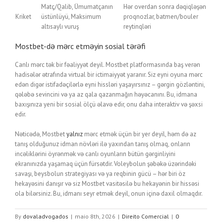
Matç/Qalib, Ümumatçanın
Hər overdan sonra dəqiqləşən
Kriket
üstünlüyü, Maksimum
proqnozlar, batmen/bouler
altısaylı vuruş
reytinqləri
Mostbet-də mərc etməyin sosial tərəfi
Canlı mərc tək bir fəaliyyət deyil. Mostbet platformasında baş verən
hadisələr ətrafında virtual bir ictimaiyyət yaranır. Siz eyni oyuna mərc
edən digər istifadəçilərlə eyni hissləri yaşayırsınız – gərgin gözləntini,
qələbə sevincini və ya az qala qazanmağın həyəcanını. Bu, idmana
baxışınıza yeni bir sosial ölçü əlavə edir, onu daha interaktiv və şəxsi
edir.
Nəticədə, Mostbet
yalnız
mərc etmək üçün bir yer deyil, həm də az
tanış olduğunuz idman növləri ilə yaxından tanış olmaq, onların
incəliklərini öyrənmək və canlı oyunların bütün gərginliyini
ekranınızda yaşamaq üçün fürsətdir. Voleybolun şəbəkə üzərindəki
savaşı, beysbolun strategiyası və ya reqbinin gücü – hər biri öz
hekayəsini danışır və siz Mostbet vasitəsilə bu hekayənin bir hissəsi
ola bilərsiniz. Bu, idmanı seyr etmək deyil, onun içinə daxil olmaqdır.
By
dovaladvogados
|
maio 8th, 2026
|
Direito Comercial
|
0