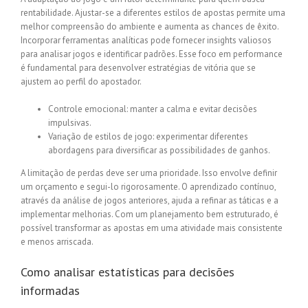
rentabilidade. Ajustar-se a diferentes estilos de apostas permite uma
melhor compreensão do ambiente e aumenta as chances de êxito.
Incorporar ferramentas analíticas pode fornecer insights valiosos
para analisar jogos e identificar padrões. Esse foco em performance
é fundamental para desenvolver estratégias de vitória que se
ajustem ao perfil do apostador.
Controle emocional: manter a calma e evitar decisões
impulsivas.
Variação de estilos de jogo: experimentar diferentes
abordagens para diversificar as possibilidades de ganhos.
A limitação de perdas deve ser uma prioridade. Isso envolve definir
um orçamento e segui-lo rigorosamente. O aprendizado contínuo,
através da análise de jogos anteriores, ajuda a refinar as táticas e a
implementar melhorias. Com um planejamento bem estruturado, é
possível transformar as apostas em uma atividade mais consistente
e menos arriscada.
Como analisar estatísticas para decisões
informadas