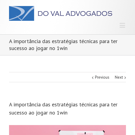
A importância das estratégias técnicas para ter
sucesso ao jogar no 1win
Previous
Next
A importância das estratégias técnicas para ter
sucesso ao jogar no 1win