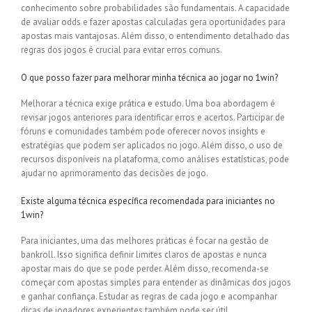
conhecimento sobre probabilidades são fundamentais. A capacidade
de avaliar odds e fazer apostas calculadas gera oportunidades para
apostas mais vantajosas. Além disso, o entendimento detalhado das
regras dos jogos é crucial para evitar erros comuns.
O que posso fazer para melhorar minha técnica ao jogar no 1win?
Melhorar a técnica exige prática e estudo. Uma boa abordagem é
revisar jogos anteriores para identificar erros e acertos. Participar de
fóruns e comunidades também pode oferecer novos insights e
estratégias que podem ser aplicados no jogo. Além disso, o uso de
recursos disponíveis na plataforma, como análises estatísticas, pode
ajudar no aprimoramento das decisões de jogo.
Existe alguma técnica específica recomendada para iniciantes no
1win?
Para iniciantes, uma das melhores práticas é focar na gestão de
bankroll. Isso significa definir limites claros de apostas e nunca
apostar mais do que se pode perder. Além disso, recomenda-se
começar com apostas simples para entender as dinâmicas dos jogos
e ganhar confiança. Estudar as regras de cada jogo e acompanhar
dicas de jogadores experientes também pode ser útil.