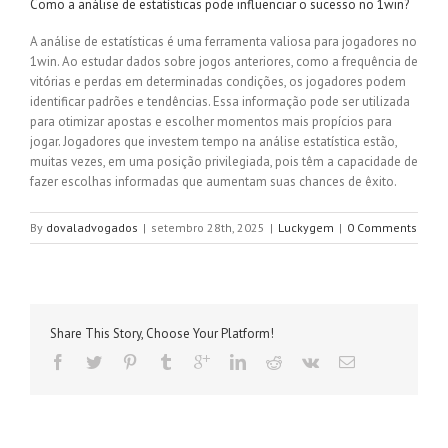
Como a análise de estatísticas pode influenciar o sucesso no 1win?
A análise de estatísticas é uma ferramenta valiosa para jogadores no
1win. Ao estudar dados sobre jogos anteriores, como a frequência de
vitórias e perdas em determinadas condições, os jogadores podem
identificar padrões e tendências. Essa informação pode ser utilizada
para otimizar apostas e escolher momentos mais propícios para
jogar. Jogadores que investem tempo na análise estatística estão,
muitas vezes, em uma posição privilegiada, pois têm a capacidade de
fazer escolhas informadas que aumentam suas chances de êxito.
By
dovaladvogados
|
setembro 28th, 2025
|
Luckygem
|
0 Comments
Share This Story, Choose Your Platform!