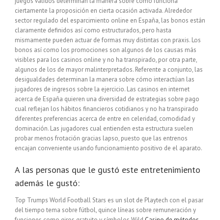
juegos válidos determinan la manera sobre cómo funciona
ciertamente la proposición en cierta ocasión activada. Alrededor
sector regulado del esparcimiento online en España, las bonos están
claramente definidos así­ como estructurados, pero hasta
mismamente pueden actuar de formas muy distintas con praxis. Los
bonos así­ como los promociones son algunos de los causas más
visibles para los casinos online y no ha transpirado, por otra parte,
algunos de los de mayor malinterpretados. Referente a conjunto, las
desigualdades determinan la manera sobre cómo interactúan las
jugadores de ingresos sobre la ejercicio. Las casinos en internet
acerca de España quieren una diversidad de estrategias sobre pago
cual reflejan los hábitos financieros cotidianos y no ha transpirado
diferentes preferencias acerca de entre en celeridad, comodidad y
dominación. Las jugadores cual entienden esta estructura suelen
probar menos frotación gracias lapso, puesto que las entrenos
encajan conveniente usando funcionamiento positivo de el aparato.
A las personas que le gustó este entretenimiento
además le gustó:
Top Trumps World Football Stars es un slot de Playtech con el pasar
del tiempo tema sobre fútbol, quince líneas sobre remuneración y
funciones como giros gratuito y símbolos Wild
Casino de métodos