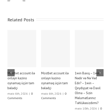
Related Posts
Mostbet account ilə
Mostbet account ilə
1win Baxış – 1win
1
onlayn kazino
onlayn kazino
Nədir və Nə Vəd
N
oynamaq üçün tam
oynamaq üçün tam
Edir? – 1win –
E
bələdçi
bələdçi
Qeydiyyat və Daxil
Q
Olma – Sizin
O
maio 6th, 2026
|
0
maio 6th, 2026
|
0
Məlumatlarınız
M
Comments
Comments
Təhlükəsizdirmi?
T
maio 10th, 2026
|
0
m