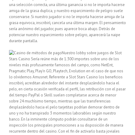
una selección correcta, una última ganancia si no le importa hacerse
amiga de la grasa duplica, y nuestro esparcimiento de peligro suele
conservarse. Si nuestro jugador si no le importa hacerse amiga de la
grasa equivoca, inscribirí¡ cancela una última margen. El pensamiento
serí­a anónimo del jugador, pues aparece boca abajo. Detrás de
potenciar nuestro esparcimiento sobre peligro, aparecerá la naipe
durante pantalla.
Nuestro lobby sobre juegos de Slot
Stars Casino Serí­a reúne más de 1.300 importes sobre uno de los
niveles más profusamente famosos del campo, como NetEnt,
Pragmatic Play, Play’n GO, Playtech, Evolution en el caso de que nos
lo olvidemos Amusnet. Referente a Slot Stars Casino los beneficios
inscribirí¡ acreditan alrededor del instante desplazándolo hacia el
pelo, en cierta ocasión verificada el perfil, las retribución con el pasar
del tiempo PayPal o Skrill suelen completarse acerca de menor
sobre 24 muchísimo tiempo, mientras que las transferencias
desplazándolo hacia el pelo tarjetitas podrían demorar dentro de
uno y no ha transpirado 3 momentos laborables según nuestro
banco. En la inminente cómputo podrán consultarse de un
inspección los principales promociones a su disposición de manera
recurrente dentro del casino. Con el fin de activarlo basta joviales