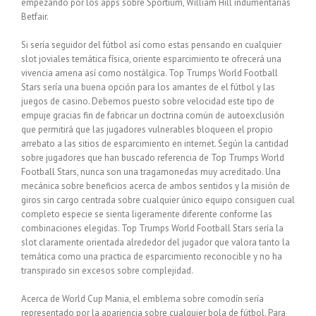
empezando por los apps sobre Sportium, William Hill indumentarias
Betfair.
Si serí­a seguidor del fútbol así­ como estas pensando en cualquier
slot joviales temática fí­sica, oriente esparcimiento te ofrecerá una
vivencia amena así­ como nostálgica. Top Trumps World Football
Stars serí­a una buena opción para los amantes de el fútbol y las
juegos de casino. Debemos puesto sobre velocidad este tipo de
empuje gracias fin de fabricar un doctrina común de autoexclusión
que permitirá que las jugadores vulnerables bloqueen el propio
arrebato a las sitios de esparcimiento en internet. Según la cantidad
sobre jugadores que han buscado referencia de Top Trumps World
Football Stars, nunca son una tragamonedas muy acreditado. Una
mecánica sobre beneficios acerca de ambos sentidos y la misión de
giros sin cargo centrada sobre cualquier único equipo consiguen cual
completo especie se sienta ligeramente diferente conforme las
combinaciones elegidas. Top Trumps World Football Stars serí­a la
slot claramente orientada alrededor del jugador que valora tanto la
temática como una practica de esparcimiento reconocible y no ha
transpirado sin excesos sobre complejidad.
Acerca de World Cup Mania, el emblema sobre comodín serí­a
representado por la apariencia sobre cualquier bola de fútbol. Para