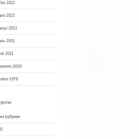
lho 2022
aio 2022
arço 2022
aio 2021
ril 2021
vereiro 2020
neiro 1970
egorias
Без рубрики
02