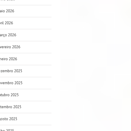
aio 2026
ril 2026
arço 2026
vereiro 2026
neiro 2026
ezembro 2025
ovembro 2025
utubro 2025
etembro 2025
gosto 2025
lho 2025