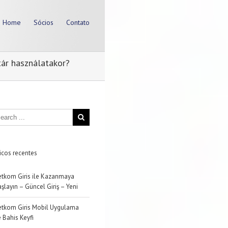
Home
Sócios
Contato
tár használatakor?
icos recentes
etkom Giris ile Kazanmaya
şlayın – Güncel Giriş – Yeni
etkom Giris Mobil Uygulama
e Bahis Keyfi