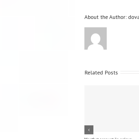
About the Author: 
dov
Related Posts