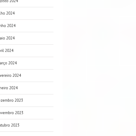
gosto 2024
lho 2024
unho 2024
aio 2024
ril 2024
arço 2024
vereiro 2024
neiro 2024
ezembro 2023
ovembro 2023
utubro 2023