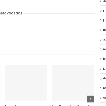
a
ju
aladvogados
j
m
ab
m
fe
ja
d
n
o