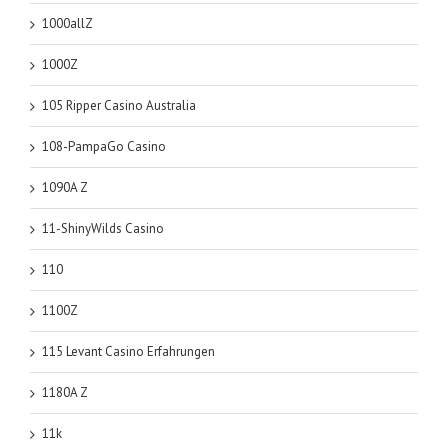
1000allZ
1000Z
105 Ripper Casino Australia
108-PampaGo Casino
1090A Z
11-ShinyWilds Casino
110
1100Z
115 Levant Casino Erfahrungen
1180A Z
11k