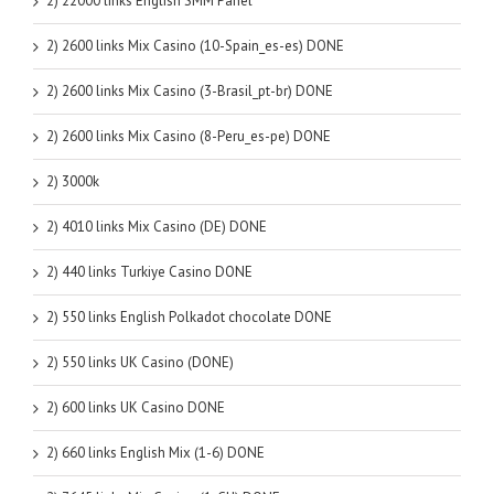
2) 22000 links English SMM Panel
2) 2600 links Mix Casino (10-Spain_es-es) DONE
2) 2600 links Mix Casino (3-Brasil_pt-br) DONE
2) 2600 links Mix Casino (8-Peru_es-pe) DONE
2) 3000k
2) 4010 links Mix Casino (DE) DONE
2) 440 links Turkiye Casino DONE
2) 550 links English Polkadot chocolate DONE
2) 550 links UK Casino (DONE)
2) 600 links UK Casino DONE
2) 660 links English Mix (1-6) DONE