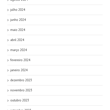
julho 2024
junho 2024
maio 2024
abril 2024
março 2024
fevereiro 2024
janeiro 2024
dezembro 2023
novembro 2023
outubro 2023