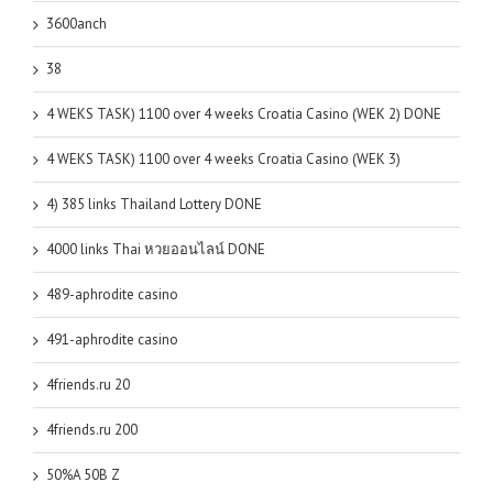
3600anch
38
4 WEKS TASK) 1100 over 4 weeks Croatia Casino (WEK 2) DONE
4 WEKS TASK) 1100 over 4 weeks Croatia Casino (WEK 3)
4) 385 links Thailand Lottery DONE
4000 links Thai หวยออนไลน์ DONE
489-aphrodite casino
491-aphrodite casino
4friends.ru 20
4friends.ru 200
50%A 50B Z