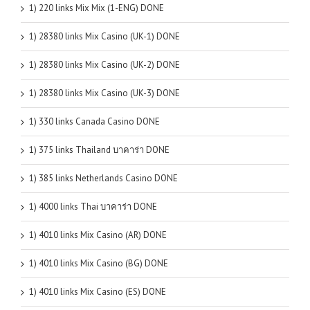
1) 220 links Mix Mix (1-ENG) DONE
1) 28380 links Mix Casino (UK-1) DONE
1) 28380 links Mix Casino (UK-2) DONE
1) 28380 links Mix Casino (UK-3) DONE
1) 330 links Canada Casino DONE
1) 375 links Thailand บาคาร่า DONE
1) 385 links Netherlands Casino DONE
1) 4000 links Thai บาคาร่า DONE
1) 4010 links Mix Casino (AR) DONE
1) 4010 links Mix Casino (BG) DONE
1) 4010 links Mix Casino (ES) DONE