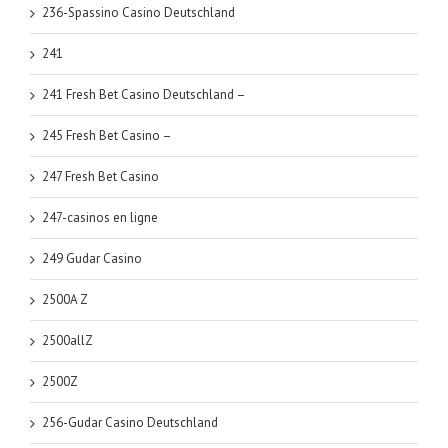
236-Spassino Casino Deutschland
241
241 Fresh Bet Casino Deutschland –
245 Fresh Bet Casino –
247 Fresh Bet Casino
247-casinos en ligne
249 Gudar Casino
2500A Z
2500allZ
2500Z
256-Gudar Casino Deutschland