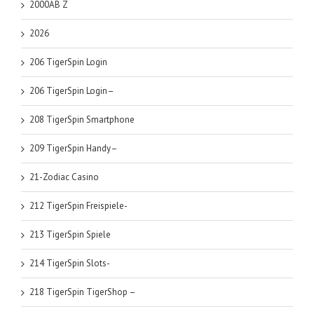
2000AB Z
2026
206 TigerSpin Login
206 TigerSpin Login–
208 TigerSpin Smartphone
209 TigerSpin Handy–
21-Zodiac Casino
212 TigerSpin Freispiele-
213 TigerSpin Spiele
214 TigerSpin Slots-
218 TigerSpin TigerShop –