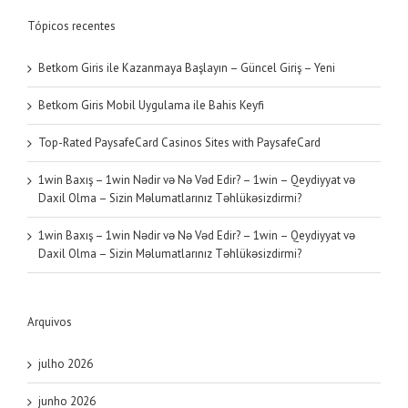
Tópicos recentes
Betkom Giris ile Kazanmaya Başlayın – Güncel Giriş – Yeni
Betkom Giris Mobil Uygulama ile Bahis Keyfi
Top-Rated PaysafeCard Casinos Sites with PaysafeCard
1win Baxış – 1win Nədir və Nə Vəd Edir? – 1win – Qeydiyyat və
Daxil Olma – Sizin Məlumatlarınız Təhlükəsizdirmi?
1win Baxış – 1win Nədir və Nə Vəd Edir? – 1win – Qeydiyyat və
Daxil Olma – Sizin Məlumatlarınız Təhlükəsizdirmi?
Arquivos
julho 2026
junho 2026