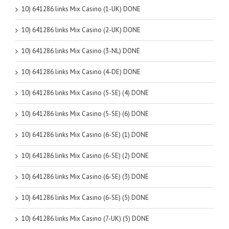
10) 641286 links Mix Casino (1-UK) DONE
10) 641286 links Mix Casino (2-UK) DONE
10) 641286 links Mix Casino (3-NL) DONE
10) 641286 links Mix Casino (4-DE) DONE
10) 641286 links Mix Casino (5-SE) (4) DONE
10) 641286 links Mix Casino (5-SE) (6) DONE
10) 641286 links Mix Casino (6-SE) (1) DONE
10) 641286 links Mix Casino (6-SE) (2) DONE
10) 641286 links Mix Casino (6-SE) (3) DONE
10) 641286 links Mix Casino (6-SE) (5) DONE
10) 641286 links Mix Casino (7-UK) (5) DONE