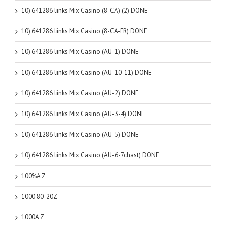
10) 641286 links Mix Casino (8-CA) (2) DONE
10) 641286 links Mix Casino (8-CA-FR) DONE
10) 641286 links Mix Casino (AU-1) DONE
10) 641286 links Mix Casino (AU-10-11) DONE
10) 641286 links Mix Casino (AU-2) DONE
10) 641286 links Mix Casino (AU-3-4) DONE
10) 641286 links Mix Casino (AU-5) DONE
10) 641286 links Mix Casino (AU-6-7chast) DONE
100%A Z
1000 80-20Z
1000A Z