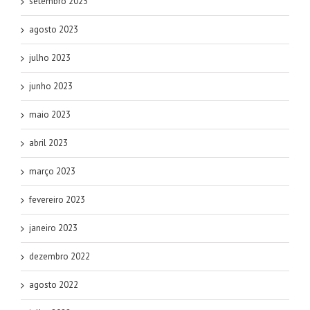
setembro 2023
agosto 2023
julho 2023
junho 2023
maio 2023
abril 2023
março 2023
fevereiro 2023
janeiro 2023
dezembro 2022
agosto 2022