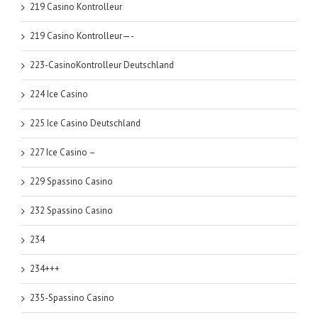
219 Casino Kontrolleur
219 Casino Kontrolleur—-
223-CasinoKontrolleur Deutschland
224 Ice Casino
225 Ice Casino Deutschland
227 Ice Casino –
229 Spassino Casino
232 Spassino Casino
234
234+++
235-Spassino Casino