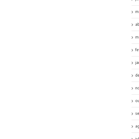
m
ab
m
fe
ja
d
n
o
s
a
ju