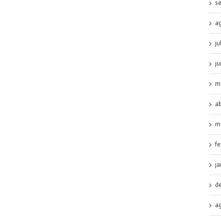
s
a
ju
j
m
ab
m
fe
ja
d
a