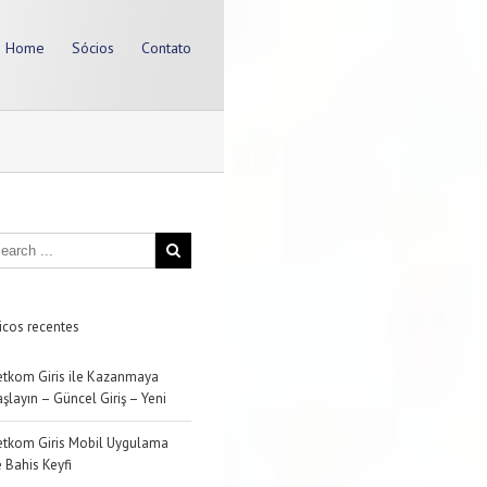
Home
Sócios
Contato
icos recentes
etkom Giris ile Kazanmaya
şlayın – Güncel Giriş – Yeni
etkom Giris Mobil Uygulama
e Bahis Keyfi