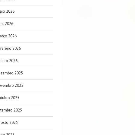
aio 2026
ril 2026
arço 2026
vereiro 2026
neiro 2026
ezembro 2025
ovembro 2025
utubro 2025
etembro 2025
gosto 2025
lho 2025