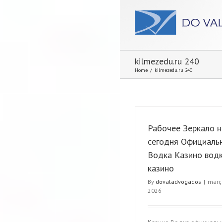
kilmezedu.ru 240
Home
/
kilmezedu.ru 240
Рабочее Зеркало н
сегодня Официаль
Водка Казино водк
казино
By
dovaladvogados
|
març
2026