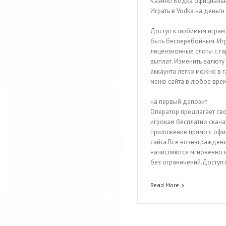
Казино Водка официальн
Играть в Vodka на деньги
Доступ к любимым игра
быть бесперебойным. Игр
лицензионные слоты с га
выплат. Изменить валюту
аккаунта легко можно в 
меню сайта в любое врем
на первый депозит
Оператор предлагает св
игрокам бесплатно скача
приложение прямо с офи
сайта.Все вознагражден
начисляются мгновенно 
без ограничений.Доступ 
Read More