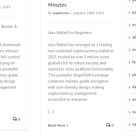
Minutes
h, 2025
j
By
wadminw
|
outubro 28th, 2025
m
l Review &
Jaxx Wallet For Beginners
ab
let download
Jaxx Wallet has emerged as a leading
m
rs interact
non-custodial cryptocurrency wallet in
 full control
2025, trusted by over 5 million users
fe
elying on
globally for its robust security and
is powerful
seamless cross-platform functionality.
ja
tary-grade
This powerful ShapeShift exchange
ly design,
combines military-grade encryption
d
anagement
with user-friendly design, making
cryptocurrency management
accessible to everyone.
n
[…]
o
0
s
Read More
0