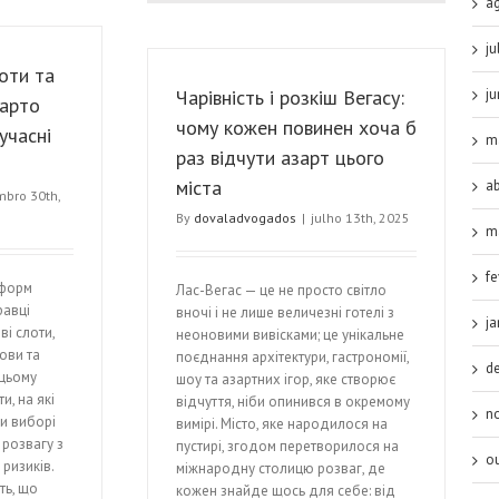
a
ju
оти та
Чарівність і розкіш Вегасу:
j
варто
чому кожен повинен хоча б
учасні
m
раз відчути азарт цього
міста
ab
mbro 30th,
By
dovaladvogados
|
julho 13th, 2025
m
fe
тформ
Лас-Вегас — це не просто світло
равці
вночі і не лише величезні готелі з
ja
і слоти,
неоновими вивісками; це унікальне
ови та
поєднання архітектури, гастрономії,
d
 цьому
шоу та азартних ігор, яке створює
и, на які
відчуття, ніби опинився в окремому
n
ри виборі
вимірі. Місто, яке народилося на
 розвагу з
пустирі, згодом перетворилося на
o
ризиків.
міжнародну столицю розваг, де
ть, що
кожен знайде щось для себе: від