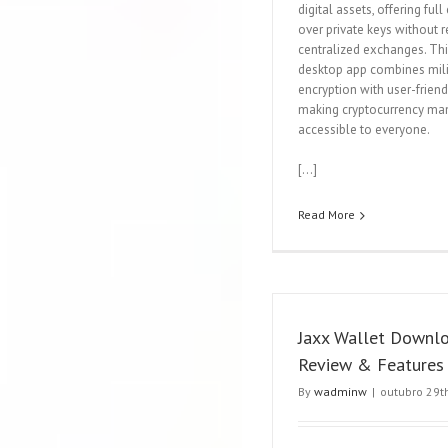
digital assets, offering full
over private keys without r
centralized exchanges. Th
desktop app combines mili
encryption with user-friend
making cryptocurrency m
accessible to everyone.
[…]
Read More
Jaxx Wallet Downlo
Review & Features
By
wadminw
|
outubro 29t