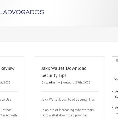
 Review
Jaxx Wallet Download
Security Tips
Tóp
t, 2025
By
wadminw
|
outubro 29th, 2025
B
Ba
s to Use
Jaxx Wallet Download Security Tips
B
llet has
In an era of increasing cyber threats,
il
nteract with
jaxx wallet download provides