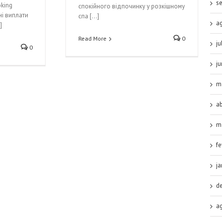
s
king
спокійного відпочинку у розкішному
ні виплати
спа […]
a
]
Read More
0
ju
0
j
m
ab
m
fe
ja
d
a