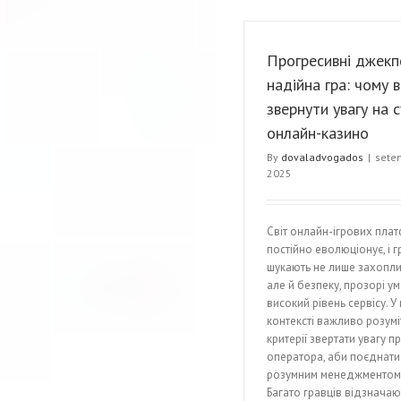
Прогресивні джекп
надійна гра: чому 
звернути увагу на с
онлайн-казино
By
dovaladvogados
|
sete
2025
Світ онлайн-ігрових пла
постійно еволюціонує, і г
шукають не лише захоплив
але й безпеку, прозорі ум
високий рівень сервісу. У
контексті важливо розуміт
критерії звертати увагу п
оператора, аби поєднати
розумним менеджментом 
Багато гравців відзначаю