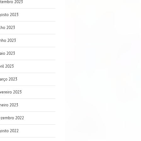
etembro 2023
gosto 2023
lho 2023
unho 2023
aio 2023
ril 2023
arço 2023
vereiro 2023
neiro 2023
ezembro 2022
gosto 2022