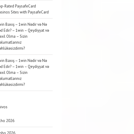
op-Rated PaysafeCard
sinos Sites with PaysafeCard
in Baxış – 1win Nədir və Nə
d Edir? – 1win – Qeydiyyat və
xil Olma – Sizin
lumatlarınız
hlükəsizdirmi?
in Baxış – 1win Nədir və Nə
d Edir? – 1win – Qeydiyyat və
xil Olma – Sizin
lumatlarınız
hlükəsizdirmi?
uivos
lho 2026
unho 2026