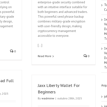
 control
enterprise-grade security combined
T
elying on
with an intuitive interface suitable for
Ca
is powerful
both beginners and advanced traders.
tary-grade
This powerful seed phrase backup
1w
ly design,
combines military-grade encryption
Və
anagement
with user-friendly design, making
Da
cryptocurrency management
Mə
accessible to everyone.
Tə
[…]
1w
0
Və
Read More
0
Da
Mə
Tə
ad Full
Jaxx Liberty Wallet For
Arq
Beginners
h, 2025
ju
By
wadminw
|
outubro 28th, 2025
j