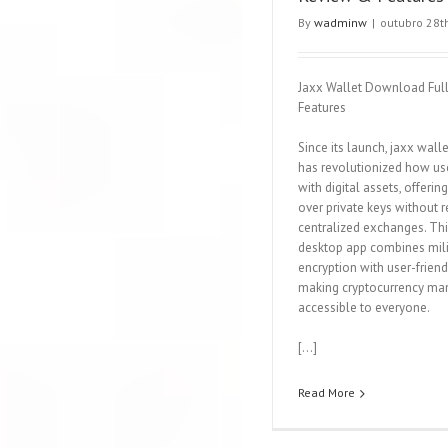
By
wadminw
|
outubro 28t
Jaxx Wallet Download Ful
Features
Since its launch, jaxx wal
has revolutionized how use
with digital assets, offering
over private keys without r
centralized exchanges. Th
desktop app combines mili
encryption with user-friend
making cryptocurrency m
accessible to everyone.
[…]
Read More