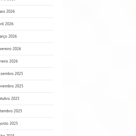
aio 2026
ril 2026
arço 2026
vereiro 2026
neiro 2026
ezembro 2025
ovembro 2025
utubro 2025
etembro 2025
gosto 2025
lho 2025