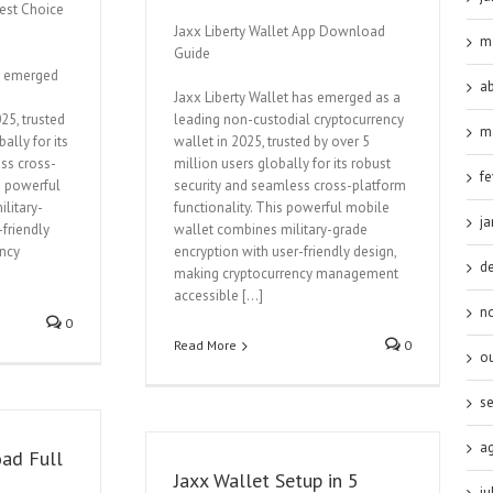
est Choice
Jaxx Liberty Wallet App Download
m
Guide
s emerged
ab
Jaxx Liberty Wallet has emerged as a
25, trusted
leading non-custodial cryptocurrency
m
ally for its
wallet in 2025, trusted by over 5
ss cross-
million users globally for its robust
fe
s powerful
security and seamless cross-platform
litary-
functionality. This powerful mobile
ja
-friendly
wallet combines military-grade
ency
encryption with user-friendly design,
d
making cryptocurrency management
accessible […]
n
0
Read More
0
o
s
a
ad Full
Jaxx Wallet Setup in 5
ju