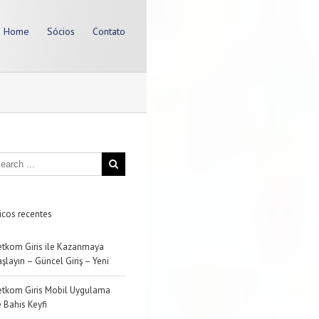
Home
Sócios
Contato
icos recentes
etkom Giris ile Kazanmaya
şlayın – Güncel Giriş – Yeni
etkom Giris Mobil Uygulama
e Bahis Keyfi