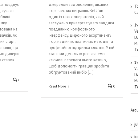
ка поєднує
джерелом задоволення, цікавих
T
, сучасні
ігор і чесних виграшів. Bet2fun —
Ca
абливі
один із таких операторів, який
имку
заслужено привертає увагу завдяки
1w
нтована на
поєднанню комфортного
Və
вачків, які
інтерфейсу, широкого асортименту
Da
ий старт,
ігор, надійних платіжних методів та
Mə
оналів, що
професійної підтримки клієнтів. У цій
Tə
вих дилерів
статті ми детально розглянемо
 ставок.
ключові переваги цього казино,
1w
щоб допомогти гравцям зробити
Və
обґрунтований вибір […]
Da
0
Mə
Read More
0
Tə
Arq
ju
j