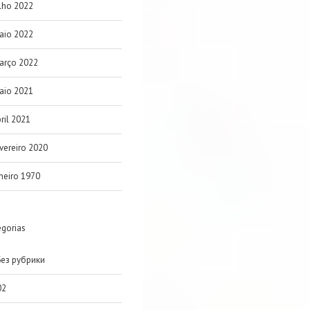
lho 2022
aio 2022
arço 2022
aio 2021
ril 2021
vereiro 2020
neiro 1970
egorias
Без рубрики
02