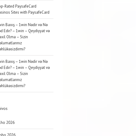
op-Rated PaysafeCard
sinos Sites with PaysafeCard
in Baxış – 1win Nədir və Nə
d Edir? – 1win – Qeydiyyat və
xil Olma – Sizin
lumatlarınız
hlükəsizdirmi?
in Baxış – 1win Nədir və Nə
d Edir? – 1win – Qeydiyyat və
xil Olma – Sizin
lumatlarınız
hlükəsizdirmi?
uivos
lho 2026
unho 2026