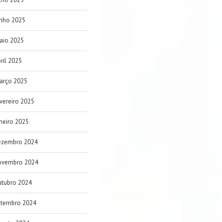
unho 2025
aio 2025
ril 2025
arço 2025
vereiro 2025
neiro 2025
ezembro 2024
ovembro 2024
utubro 2024
etembro 2024