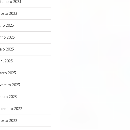
etembro 2023
gosto 2023
lho 2023
unho 2023
aio 2023
ril 2023
arço 2023
vereiro 2023
neiro 2023
ezembro 2022
gosto 2022