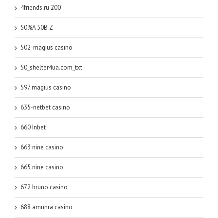
4friends.ru 200
50%A 50B Z
502-magius casino
50_shelter4ua.com_txt
597 magius casino
635-netbet casino
660 Inbet
663 nine casino
665 nine casino
672 bruno casino
688 amunra casino