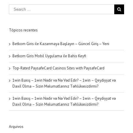
Tópicos recentes
Betkom Giris ile Kazanmaya Başlayın – Güncel Giriş – Yeni
Betkom Giris Mobil Uygulama ile Bahis Keyfi
Top-Rated PaysafeCard Casinos Sites with PaysafeCard
1win Baxış – 1win Nədir və Nə Vəd Edir? – 1win – Qeydiyyat və
Daxil Olma – Sizin Məlumatlarınız Təhlükəsizdirmi?
1win Baxış – 1win Nədir və Nə Vəd Edir? – 1win – Qeydiyyat və
Daxil Olma – Sizin Məlumatlarınız Təhlükəsizdirmi?
Arquivos