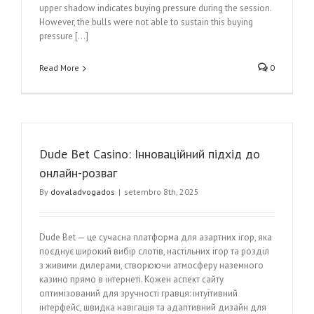
upper shadow indicates buying pressure during the session.
However, the bulls were not able to sustain this buying
pressure […]
Read More
0
Dude Bet Casino: Інноваційний підхід до
онлайн-розваг
By
dovaladvogados
|
setembro 8th, 2025
Dude Bet — це сучасна платформа для азартних ігор, яка
поєднує широкий вибір слотів, настільних ігор та розділ
з живими дилерами, створюючи атмосферу наземного
казино прямо в інтернеті. Кожен аспект сайту
оптимізований для зручності гравця: інтуїтивний
інтерфейс, швидка навігація та адаптивний дизайн для