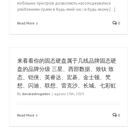
мобільних пристроїв дозволяють насолоджуватися
улюбленими іграми в будь-який час і в будь-якому […]
Read More
0
来看看你的固态硬盘属于几线品牌固态硬
盘的品牌分级 三星、西部数据、致钛 致
态、铠侠、英睿达、宏碁、金士顿、梵
想、闪迪、联想、雷克沙、长城、七彩虹
By
dovaladvogados
|
agosto 13th, 2025
Read More
0