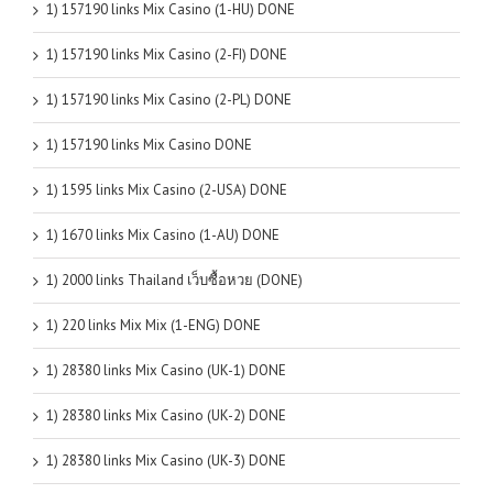
1) 157190 links Mix Casino (1-HU) DONE
1) 157190 links Mix Casino (2-FI) DONE
1) 157190 links Mix Casino (2-PL) DONE
1) 157190 links Mix Casino DONE
1) 1595 links Mix Casino (2-USA) DONE
1) 1670 links Mix Casino (1-AU) DONE
1) 2000 links Thailand เว็บซื้อหวย (DONE)
1) 220 links Mix Mix (1-ENG) DONE
1) 28380 links Mix Casino (UK-1) DONE
1) 28380 links Mix Casino (UK-2) DONE
1) 28380 links Mix Casino (UK-3) DONE