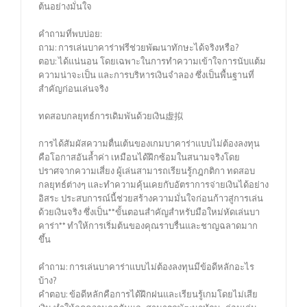
ต้นอย่างมั่นใจ
คำถามที่พบบ่อย:
ถาม: การเล่นบาคาร่าฟรีช่วยพัฒนาทักษะได้จริงหรือ?
ตอบ: ได้แน่นอน โดยเฉพาะในการทำความเข้าใจการนับแต้ม
ความน่าจะเป็น และการบริหารเงินจำลอง ซึ่งเป็นพื้นฐานที่
สำคัญก่อนเล่นจริง
ทดสอบกลยุทธ์การเดิมพันด้วยเงิน虚拟
การได้สัมผัสความตื่นเต้นของเกมบาคาร่าแบบไม่ต้องลงทุน
คือโอกาสอันล้ำค่า เหมือนได้ฝึกซ้อมในสนามจริงโดย
ปราศจากความเสี่ยง ผู้เล่นสามารถเรียนรู้กฎกติกา ทดสอบ
กลยุทธ์ต่างๆ และทำความคุ้นเคยกับอัตราการจ่ายเงินได้อย่าง
อิสระ ประสบการณ์นี้ช่วยสร้างความมั่นใจก่อนก้าวสู่การเล่น
ด้วยเงินจริง ซึ่งเป็น**ขั้นตอนสำคัญสำหรับมือใหม่หัดเล่นบา
คาร่า** ทำให้การเริ่มต้นของคุณราบรื่นและชาญฉลาดมาก
ขึ้น
คำถาม: การเล่นบาคาร่าแบบไม่ต้องลงทุนมีข้อดีหลักอะไร
บ้าง?
คำตอบ: ข้อดีหลักคือการได้ฝึกฝนและเรียนรู้เกมโดยไม่เสีย