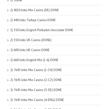
2) 3000k
2) 4010 links Mix Casino (DE) DONE
2) 440 links Turkiye Casino DONE
2) 550 links English Polkadot chocolate DONE
2) 550 links UK Casino (DONE)
2) 600 links UK Casino DONE
2) 660 links English Mix (1-6) DONE
2) 7645 links Mix Casino (1-CH) DONE
2) 7645 links Mix Casino (2-CZ) DONE
2) 7645 links Mix Casino (3-DE) DONE
2) 7645 links Mix Casino (4-ENG) DONE