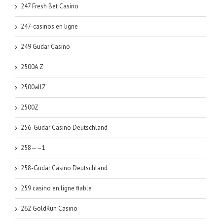
247 Fresh Bet Casino
247-casinos en ligne
249 Gudar Casino
2500A Z
2500allZ
2500Z
256-Gudar Casino Deutschland
258—–1
258-Gudar Casino Deutschland
259 casino en ligne fiable
262 GoldRun Casino