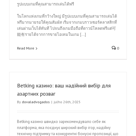
รูปแบบเกมที่คุณสามารถเล่นได้ฟรี
ในโลกแห่งเกมที่กว้างใหญ่ มีรูปแบบเกมที่คุณสามารถเล่นได้
ฟรีมากมายรอให้คุณสัมผัส เริ่มจากเกมบราวเซอร์คลาสสิกที่
เล่นผ่านเว็บได้ทันที ไปจนถึงเกมมือถือที่ดาวน์โหลดฟรีแต่可
能有รายได้จากการขายไอเทมในเกม […]
Read More
0
Betking казино: ваш надійний вибір для
азартних розваг
By
dovaladvogados
|
julho 26th, 2025
Betking казино швидко зарекомендувало себе як
платформа, яка поєднує широкий вибір ігор, надійну
технічну підтримку та конкурентні бонусні пропозиції, що