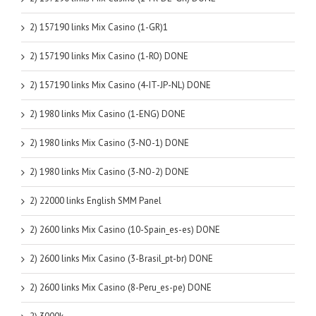
2) 157190 links Mix Casino (1-GR)1
2) 157190 links Mix Casino (1-RO) DONE
2) 157190 links Mix Casino (4-IT-JP-NL) DONE
2) 1980 links Mix Casino (1-ENG) DONE
2) 1980 links Mix Casino (3-NO-1) DONE
2) 1980 links Mix Casino (3-NO-2) DONE
2) 22000 links English SMM Panel
2) 2600 links Mix Casino (10-Spain_es-es) DONE
2) 2600 links Mix Casino (3-Brasil_pt-br) DONE
2) 2600 links Mix Casino (8-Peru_es-pe) DONE