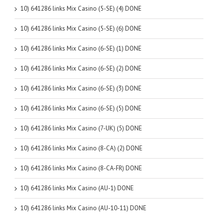
10) 641286 links Mix Casino (5-SE) (4) DONE
10) 641286 links Mix Casino (5-SE) (6) DONE
10) 641286 links Mix Casino (6-SE) (1) DONE
10) 641286 links Mix Casino (6-SE) (2) DONE
10) 641286 links Mix Casino (6-SE) (3) DONE
10) 641286 links Mix Casino (6-SE) (5) DONE
10) 641286 links Mix Casino (7-UK) (5) DONE
10) 641286 links Mix Casino (8-CA) (2) DONE
10) 641286 links Mix Casino (8-CA-FR) DONE
10) 641286 links Mix Casino (AU-1) DONE
10) 641286 links Mix Casino (AU-10-11) DONE