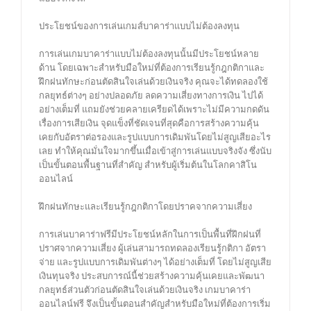
ประโยชน์ของการเล่นเกมส์บาคาร่าแบบไม่ต้องลงทุน
การเล่นเกมบาคาร่าแบบไม่ต้องลงทุนนั้นมีประโยชน์หลาย
ด้าน โดยเฉพาะสำหรับมือใหม่ที่ต้องการเรียนรู้กฎกติกาและ
ฝึกฝนทักษะก่อนตัดสินใจเล่นด้วยเงินจริง คุณจะได้ทดลองใช้
กลยุทธ์ต่างๆ อย่างปลอดภัย ลดความเสี่ยงทางการเงิน ไปได้
อย่างเต็มที่ แถมยังช่วยคลายเครียดได้เพราะไม่มีความกดดัน
เรื่องการเสียเงิน จุดแข็งที่ชัดเจนที่สุดคือการสร้างความคุ้น
เคยกับอัตราต่อรองและรูปแบบการเดิมพันโดยไม่สูญเสียอะไร
เลย ทำให้คุณมั่นใจมากขึ้นเมื่อเข้าสู่การเล่นแบบจริงจัง ซึ่งนับ
เป็นขั้นตอนพื้นฐานที่สำคัญ สำหรับผู้เริ่มต้นในโลกคาสิโน
ออนไลน์
ฝึกฝนทักษะและเรียนรู้กฎกติกาโดยปราคจากความเสี่ยง
การเล่นบาคาร่าฟรีมีประโยชน์หลักในการเป็นพื้นที่ฝึกฝนที่
ปราศจากความเสี่ยง ผู้เล่นสามารถทดลองเรียนรู้กติกา อัตรา
จ่าย และรูปแบบการเดิมพันต่างๆ ได้อย่างเต็มที่ โดยไม่สูญเสีย
เงินทุนจริง ประสบการณ์นี้ช่วยสร้างความคุ้นเคยและพัฒนา
กลยุทธ์ส่วนตัวก่อนตัดสินใจเล่นด้วยเงินจริง เกมบาคาร่า
ออนไลน์ฟรี จึงเป็นขั้นตอนสำคัญสำหรับมือใหม่ที่ต้องการเริ่ม