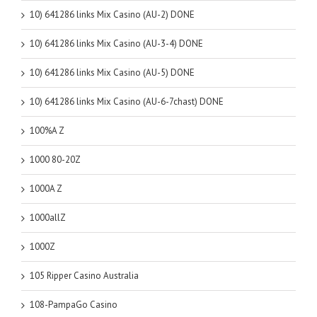
10) 641286 links Mix Casino (AU-2) DONE
10) 641286 links Mix Casino (AU-3-4) DONE
10) 641286 links Mix Casino (AU-5) DONE
10) 641286 links Mix Casino (AU-6-7chast) DONE
100%A Z
1000 80-20Z
1000A Z
1000allZ
1000Z
105 Ripper Casino Australia
108-PampaGo Casino