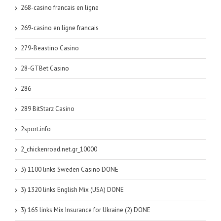
268-casino francais en ligne
269-casino en ligne francais
279-Beastino Casino
28-GTBet Casino
286
289 BitStarz Casino
2sport.info
2_chickenroad.net.gr_10000
3) 1100 links Sweden Casino DONE
3) 1320 links English Mix (USA) DONE
3) 165 links Mix Insurance for Ukraine (2) DONE