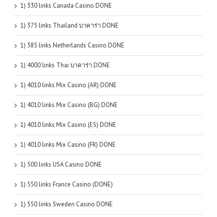
1) 330 links Canada Casino DONE
1) 375 links Thailand บาคาร่า DONE
1) 385 links Netherlands Casino DONE
1) 4000 links Thai บาคาร่า DONE
1) 4010 links Mix Casino (AR) DONE
1) 4010 links Mix Casino (BG) DONE
1) 4010 links Mix Casino (ES) DONE
1) 4010 links Mix Casino (FR) DONE
1) 500 links USA Casino DONE
1) 550 links France Casino (DONE)
1) 550 links Sweden Casino DONE