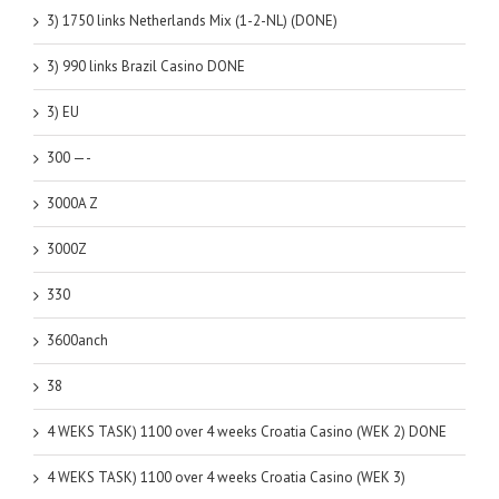
3) 1750 links Netherlands Mix (1-2-NL) (DONE)
3) 990 links Brazil Casino DONE
3) EU
300 —-
3000A Z
3000Z
330
3600anch
38
4 WEKS TASK) 1100 over 4 weeks Croatia Casino (WEK 2) DONE
4 WEKS TASK) 1100 over 4 weeks Croatia Casino (WEK 3)