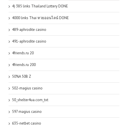
4) 385 links Thailand Lottery DONE
4000 links Thai หวยออนไลน์ DONE
489-aphrodite casino
491-aphrodite casino
4friends.ru 20
4friends.ru 200
50%A 50B Z
502-magius casino
50_shelter4ua.com_txt
597 magius casino
635-netbet casino