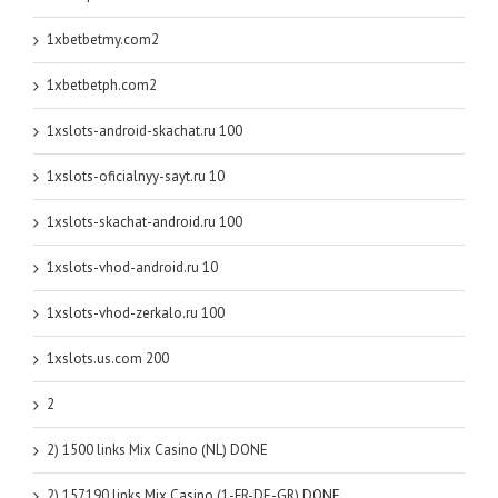
1xbetbetmy.com2
1xbetbetph.com2
1xslots-android-skachat.ru 100
1xslots-oficialnyy-sayt.ru 10
1xslots-skachat-android.ru 100
1xslots-vhod-android.ru 10
1xslots-vhod-zerkalo.ru 100
1xslots.us.com 200
2
2) 1500 links Mix Casino (NL) DONE
2) 157190 links Mix Casino (1-FR-DE-GR) DONE