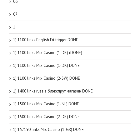
06
07
1
1) 1100 links English Frt trigger DONE
1) 1100 links Mix Casino (1-DK) (DONE)
1) 1100 links Mix Casino (1-DK) DONE
1) 1100 links Mix Casino (2-SW) DONE
1) 1400 links russia блэкспрут магазин DONE
1) 1500 links Mix Casino (1-NL) DONE
1) 1500 links Mix Casino (2-DK) DONE
1) 157190 links Mix Casino (1-GR) DONE