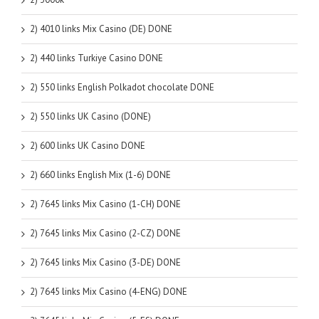
2) 4010 links Mix Casino (DE) DONE
2) 440 links Turkiye Casino DONE
2) 550 links English Polkadot chocolate DONE
2) 550 links UK Casino (DONE)
2) 600 links UK Casino DONE
2) 660 links English Mix (1-6) DONE
2) 7645 links Mix Casino (1-CH) DONE
2) 7645 links Mix Casino (2-CZ) DONE
2) 7645 links Mix Casino (3-DE) DONE
2) 7645 links Mix Casino (4-ENG) DONE