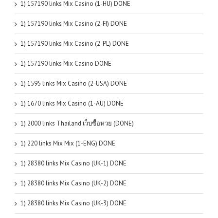
1) 157190 links Mix Casino (1-HU) DONE
1) 157190 links Mix Casino (2-FI) DONE
1) 157190 links Mix Casino (2-PL) DONE
1) 157190 links Mix Casino DONE
1) 1595 links Mix Casino (2-USA) DONE
1) 1670 links Mix Casino (1-AU) DONE
1) 2000 links Thailand เว็บซื้อหวย (DONE)
1) 220 links Mix Mix (1-ENG) DONE
1) 28380 links Mix Casino (UK-1) DONE
1) 28380 links Mix Casino (UK-2) DONE
1) 28380 links Mix Casino (UK-3) DONE