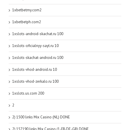
1xbetbetmy.com2
1xbetbetph.com2
1xslots-android-skachat.ru 100
1xslots-oficialnyy-sayt.ru 10
1xslots-skachat-android.ru 100
1xslots-vhod-android.ru 10
1xslots-vhod-zerkalo.ru 100
1xslots.us.com 200
2
2) 1500 links Mix Casino (NL) DONE
2) 157190 links Mix Casino (1-FR-DE-GR) DONE