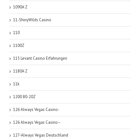
1090A Z
11-ShinyWilds Casino
110
1100Z
115 Levant Casino Erfahrungen
1180A Z
11k
1200 80-20Z
126 Always Vegas Casino-
126 Always Vegas Casino–
127-Always Vegas Deutschland