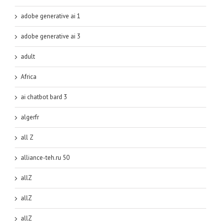
adobe generative ai 1
adobe generative ai 3
adult
Africa
ai chatbot bard 3
algerfr
all Z
alliance-teh.ru 50
allZ
allZ
allZ