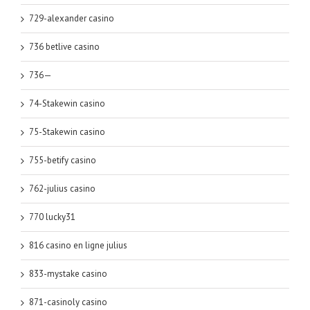
729-alexander casino
736 betlive casino
736—
74-Stakewin casino
75-Stakewin casino
755-betify casino
762-julius casino
770 lucky31
816 casino en ligne julius
833-mystake casino
871-casinoly casino