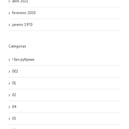
abril 2021
fevereiro 2020
janeiro 1970
Categorias
! Без рубрики
002
01
02
04
05