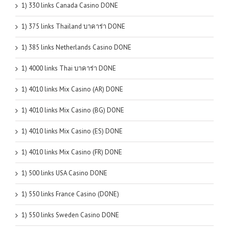
1) 330 links Canada Casino DONE
1) 375 links Thailand บาคาร่า DONE
1) 385 links Netherlands Casino DONE
1) 4000 links Thai บาคาร่า DONE
1) 4010 links Mix Casino (AR) DONE
1) 4010 links Mix Casino (BG) DONE
1) 4010 links Mix Casino (ES) DONE
1) 4010 links Mix Casino (FR) DONE
1) 500 links USA Casino DONE
1) 550 links France Casino (DONE)
1) 550 links Sweden Casino DONE