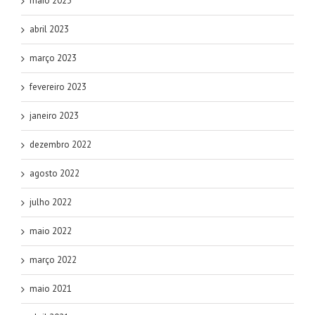
maio 2023
abril 2023
março 2023
fevereiro 2023
janeiro 2023
dezembro 2022
agosto 2022
julho 2022
maio 2022
março 2022
maio 2021