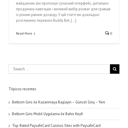
майданчик: він пропонує сучасний інтерфейс, детально
продуману навігацію і великий вибір розваг для гравців
із різним рівнем досвіду. У цій статті ми докладно
розглянемо переваги Buddy Bet, […]
Read More
0
Tópicos recentes
Betkom Giris ile Kazanmaya Başlayın – Güncel Giriş – Yeni
Betkom Giris Mobil Uygulama ile Bahis Keyfi
Top-Rated PaysafeCard Casinos Sites with PaysafeCard