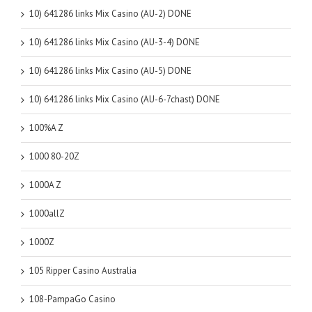
10) 641286 links Mix Casino (AU-2) DONE
10) 641286 links Mix Casino (AU-3-4) DONE
10) 641286 links Mix Casino (AU-5) DONE
10) 641286 links Mix Casino (AU-6-7chast) DONE
100%A Z
1000 80-20Z
1000A Z
1000allZ
1000Z
105 Ripper Casino Australia
108-PampaGo Casino