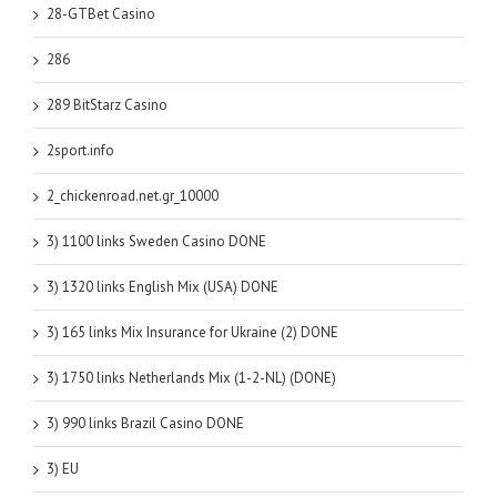
28-GTBet Casino
286
289 BitStarz Casino
2sport.info
2_chickenroad.net.gr_10000
3) 1100 links Sweden Casino DONE
3) 1320 links English Mix (USA) DONE
3) 165 links Mix Insurance for Ukraine (2) DONE
3) 1750 links Netherlands Mix (1-2-NL) (DONE)
3) 990 links Brazil Casino DONE
3) EU