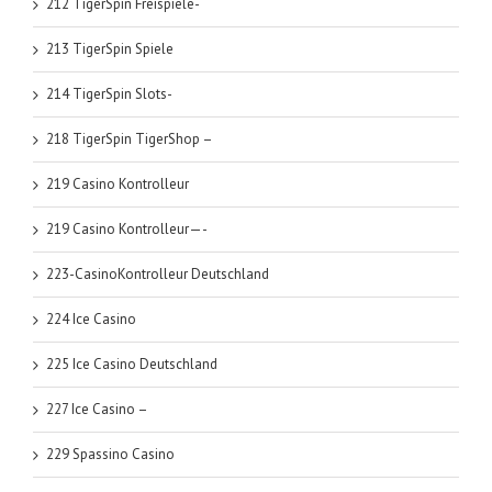
212 TigerSpin Freispiele-
213 TigerSpin Spiele
214 TigerSpin Slots-
218 TigerSpin TigerShop –
219 Casino Kontrolleur
219 Casino Kontrolleur—-
223-CasinoKontrolleur Deutschland
224 Ice Casino
225 Ice Casino Deutschland
227 Ice Casino –
229 Spassino Casino