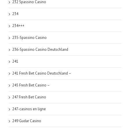
232 Spassino Casino
234
234+++
235-Spassino Casino
236-Spassino Casino Deutschland
241
241 Fresh Bet Casino Deutschland –
245 Fresh Bet Casino –
247 Fresh Bet Casino
247-casinos en ligne
249 Gudar Casino