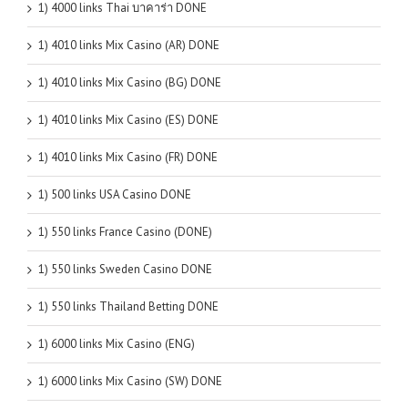
1) 4000 links Thai บาคาร่า DONE
1) 4010 links Mix Casino (AR) DONE
1) 4010 links Mix Casino (BG) DONE
1) 4010 links Mix Casino (ES) DONE
1) 4010 links Mix Casino (FR) DONE
1) 500 links USA Casino DONE
1) 550 links France Casino (DONE)
1) 550 links Sweden Casino DONE
1) 550 links Thailand Betting DONE
1) 6000 links Mix Casino (ENG)
1) 6000 links Mix Casino (SW) DONE