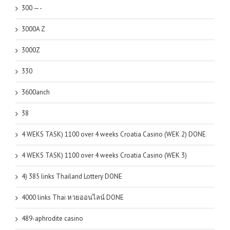
300 —-
3000A Z
3000Z
330
3600anch
38
4 WEKS TASK) 1100 over 4 weeks Croatia Casino (WEK 2) DONE
4 WEKS TASK) 1100 over 4 weeks Croatia Casino (WEK 3)
4) 385 links Thailand Lottery DONE
4000 links Thai หวยออนไลน์ DONE
489-aphrodite casino