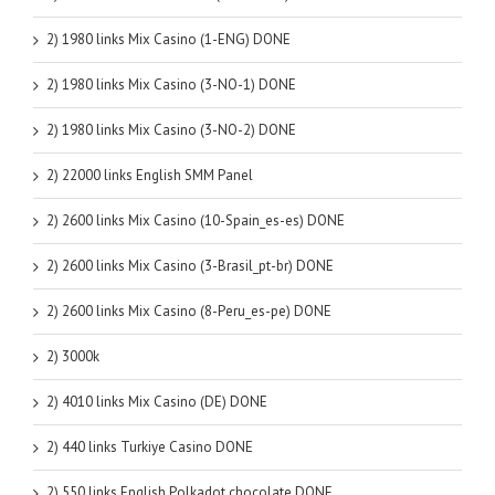
2) 1980 links Mix Casino (1-ENG) DONE
2) 1980 links Mix Casino (3-NO-1) DONE
2) 1980 links Mix Casino (3-NO-2) DONE
2) 22000 links English SMM Panel
2) 2600 links Mix Casino (10-Spain_es-es) DONE
2) 2600 links Mix Casino (3-Brasil_pt-br) DONE
2) 2600 links Mix Casino (8-Peru_es-pe) DONE
2) 3000k
2) 4010 links Mix Casino (DE) DONE
2) 440 links Turkiye Casino DONE
2) 550 links English Polkadot chocolate DONE