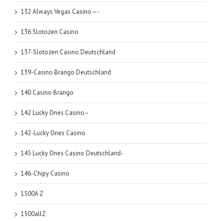
132 Always Vegas Casino—-
136 Slotozen Casino
137-Slotozen Casino Deutschland
139-Casino Brango Deutschland
140 Casino Brango
142 Lucky Ones Casino–
142-Lucky Ones Casino
145 Lucky Ones Casino Deutschland-
146-Chipy Casino
1500A Z
1500allZ