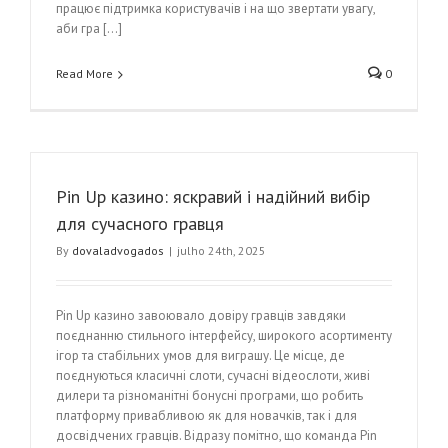
працює підтримка користувачів і на що звертати увагу,
аби гра […]
Read More
0
Pin Up казино: яскравий і надійний вибір
для сучасного гравця
By
dovaladvogados
|
julho 24th, 2025
Pin Up казино завоювало довіру гравців завдяки
поєднанню стильного інтерфейсу, широкого асортименту
ігор та стабільних умов для виграшу. Це місце, де
поєднуються класичні слоти, сучасні відеослоти, живі
дилери та різноманітні бонусні програми, що робить
платформу привабливою як для новачків, так і для
досвідчених гравців. Відразу помітно, що команда Pin