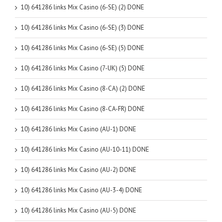
10) 641286 links Mix Casino (6-SE) (2) DONE
10) 641286 links Mix Casino (6-SE) (3) DONE
10) 641286 links Mix Casino (6-SE) (5) DONE
10) 641286 links Mix Casino (7-UK) (5) DONE
10) 641286 links Mix Casino (8-CA) (2) DONE
10) 641286 links Mix Casino (8-CA-FR) DONE
10) 641286 links Mix Casino (AU-1) DONE
10) 641286 links Mix Casino (AU-10-11) DONE
10) 641286 links Mix Casino (AU-2) DONE
10) 641286 links Mix Casino (AU-3-4) DONE
10) 641286 links Mix Casino (AU-5) DONE