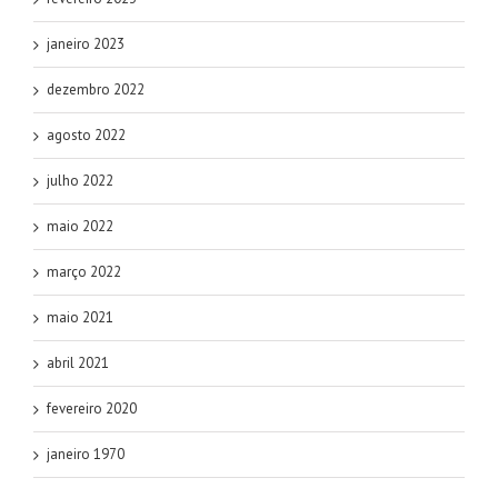
janeiro 2023
dezembro 2022
agosto 2022
julho 2022
maio 2022
março 2022
maio 2021
abril 2021
fevereiro 2020
janeiro 1970