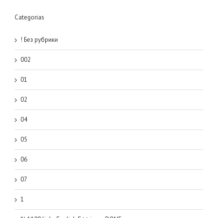
Categorias
! Без рубрики
002
01
02
04
05
06
07
1