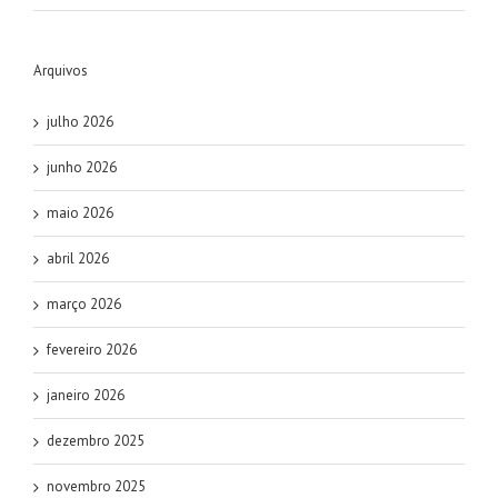
Arquivos
julho 2026
junho 2026
maio 2026
abril 2026
março 2026
fevereiro 2026
janeiro 2026
dezembro 2025
novembro 2025