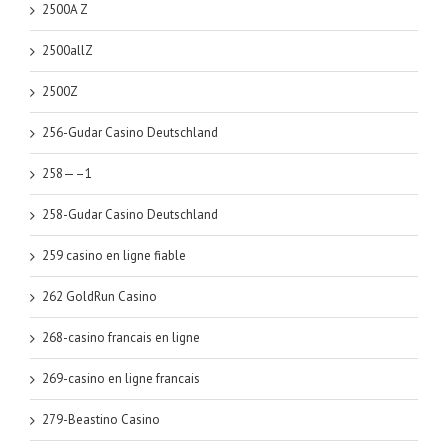
2500A Z
2500allZ
2500Z
256-Gudar Casino Deutschland
258—–1
258-Gudar Casino Deutschland
259 casino en ligne fiable
262 GoldRun Casino
268-casino francais en ligne
269-casino en ligne francais
279-Beastino Casino