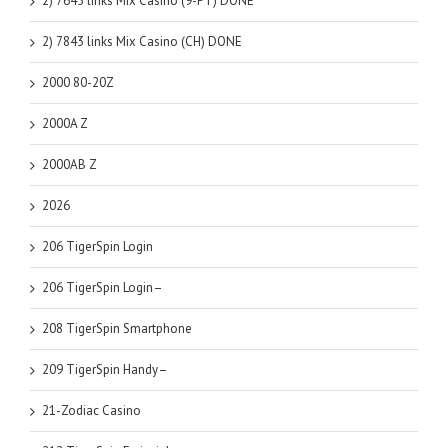
2) 7645 links Mix Casino (9-PT) DONE
2) 7843 links Mix Casino (CH) DONE
2000 80-20Z
2000A Z
2000AB Z
2026
206 TigerSpin Login
206 TigerSpin Login–
208 TigerSpin Smartphone
209 TigerSpin Handy–
21-Zodiac Casino