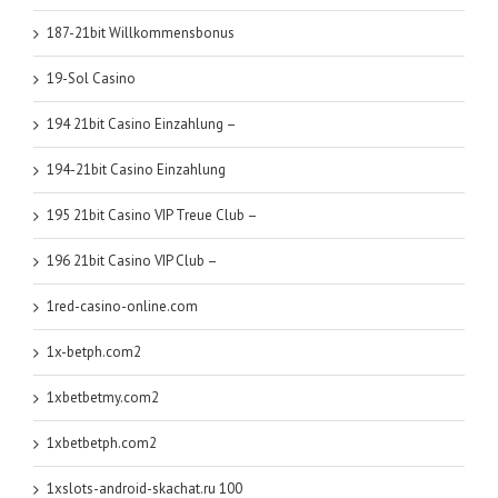
187-21bit Willkommensbonus
19-Sol Casino
194 21bit Casino Einzahlung –
194-21bit Casino Einzahlung
195 21bit Casino VIP Treue Club –
196 21bit Casino VIP Club –
1red-casino-online.com
1x-betph.com2
1xbetbetmy.com2
1xbetbetph.com2
1xslots-android-skachat.ru 100