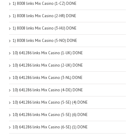
1) 8008 links Mix Casino (1-CZ) DONE
1) 8008 links Mix Casino (2-HR) DONE
1) 8008 links Mix Casino (3-HU) DONE
1) 8008 links Mix Casino (5-NO) DONE
10) 641286 links Mix Casino (1-UK) DONE
10) 641286 links Mix Casino (2-UK) DONE
10) 641286 links Mix Casino (3-NL) DONE
10) 641286 links Mix Casino (4-DE) DONE
10) 641286 links Mix Casino (5-SE) (4) DONE
10) 641286 links Mix Casino (5-SE) (6) DONE
10) 641286 links Mix Casino (6-SE) (1) DONE