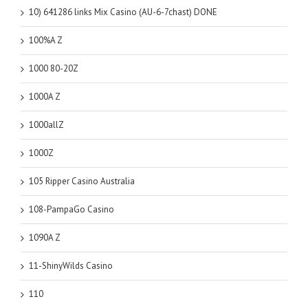
10) 641286 links Mix Casino (AU-6-7chast) DONE
100%A Z
1000 80-20Z
1000A Z
1000allZ
1000Z
105 Ripper Casino Australia
108-PampaGo Casino
1090A Z
11-ShinyWilds Casino
110