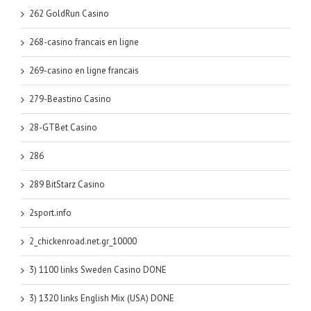
262 GoldRun Casino
268-casino francais en ligne
269-casino en ligne francais
279-Beastino Casino
28-GTBet Casino
286
289 BitStarz Casino
2sport.info
2_chickenroad.net.gr_10000
3) 1100 links Sweden Casino DONE
3) 1320 links English Mix (USA) DONE