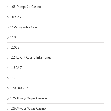
108-PampaGo Casino
1090A Z
11-ShinyWilds Casino
110
1100Z
115 Levant Casino Erfahrungen
1180A Z
11k
1200 80-20Z
126 Always Vegas Casino-
126 Always Vegas Casino–