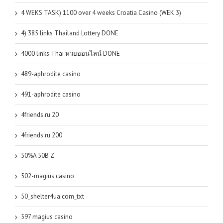
4 WEKS TASK) 1100 over 4 weeks Croatia Casino (WEK 3)
4) 385 links Thailand Lottery DONE
4000 links Thai หวยออนไลน์ DONE
489-aphrodite casino
491-aphrodite casino
4friends.ru 20
4friends.ru 200
50%A 50B Z
502-magius casino
50_shelter4ua.com_txt
597 magius casino