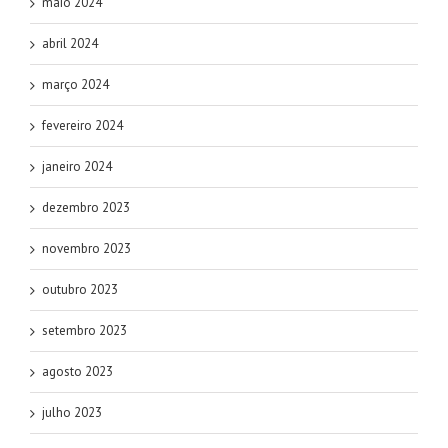
maio 2024
abril 2024
março 2024
fevereiro 2024
janeiro 2024
dezembro 2023
novembro 2023
outubro 2023
setembro 2023
agosto 2023
julho 2023