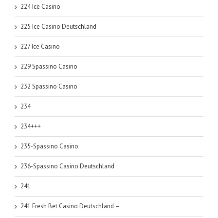
224 Ice Casino
225 Ice Casino Deutschland
227 Ice Casino –
229 Spassino Casino
232 Spassino Casino
234
234+++
235-Spassino Casino
236-Spassino Casino Deutschland
241
241 Fresh Bet Casino Deutschland –