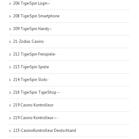
206 TigerSpin Login–
208 TigerSpin Smartphone
209 TigerSpin Handy–
21-Zodiac Casino
212 TigerSpin Freispiele-
213 TigerSpin Spiele
214 TigerSpin Slots-
218 TigerSpin TigerShop –
219 Casino Kontrolleur
219 Casino Kontrolleur—-
223-CasinoKontrolleur Deutschland