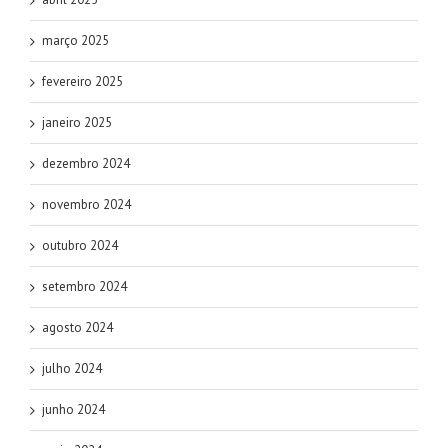
março 2025
fevereiro 2025
janeiro 2025
dezembro 2024
novembro 2024
outubro 2024
setembro 2024
agosto 2024
julho 2024
junho 2024