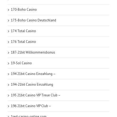
170-Boho Casino
173-Boho Casino Deutschland
174 Total Casino
176 Total Casino
187-21bit Willkommensbonus
19-Sol Casino
194 21bit Casino Einzahlung –
194-21bit Casino Einzahlung
195 21bit Casino VIP Treue Club –
196 21bit Casino VIP Club –
1red-casino-online.com