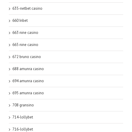
635-netbet casino
660 Inbet
663 nine casino
665 nine casino
672 bruno casino
688 amunra casino
694 amunra casino
695 amunra casino
708 gransino
714-lollybet
716-lollybet