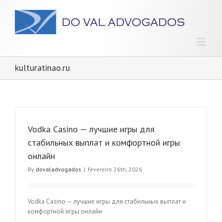
kulturatinao.ru
Vodka Casino — лучшие игры для
стабильных выплат и комфортной игры
онлайн
By
dovaladvogados
|
fevereiro 26th, 2026
Vodka Casino — лучшие игры для стабильных выплат и
комфортной игры онлайн