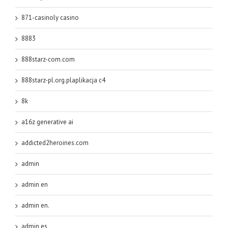
871-casinoly casino
8883
888starz-com.com
888starz-pl.org.plaplikacja c4
8k
a16z generative ai
addicted2heroines.com
admin
admin en
admin en.
admin es