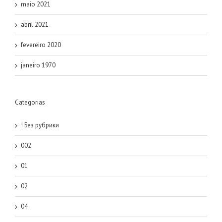
maio 2021
abril 2021
fevereiro 2020
janeiro 1970
Categorias
! Без рубрики
002
01
02
04