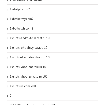
1x-betph.com2
1xbetbetmy.com2
1xbetbetph.com2
1xslots-android-skachat.ru 100
1xslots-oficialnyy-sayt.ru 10
1xslots-skachat-android.ru 100
1xslots-vhod-android.ru 10
1xslots-vhod-zerkalo.ru 100
1xslots.us.com 200
2