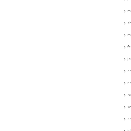
m
ab
m
fe
ja
d
n
o
s
a
ju