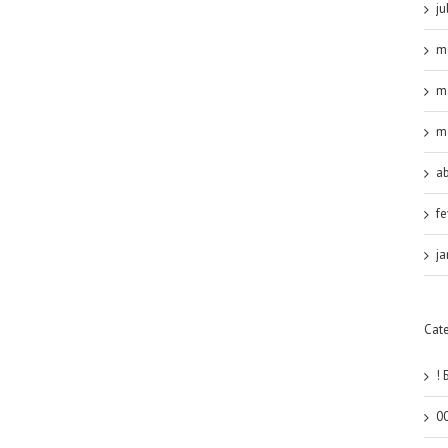
ju
m
m
m
ab
fe
ja
Cat
! 
0