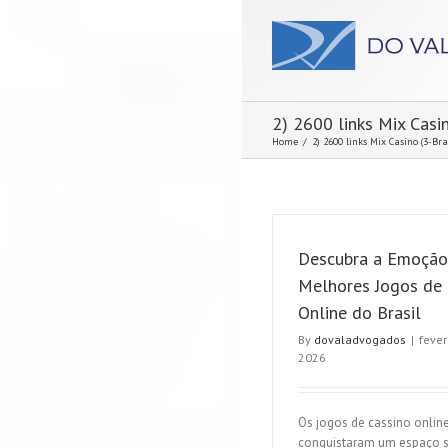
2) 2600 links Mix Casi
Home
/
2) 2600 links Mix Casino (3-Br
Descubra a Emoção
Melhores Jogos de 
Online do Brasil
By
dovaladvogados
|
fever
2026
Os jogos de cassino onlin
conquistaram um espaço si