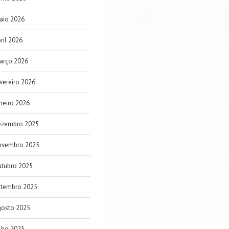
aio 2026
ril 2026
arço 2026
vereiro 2026
neiro 2026
ezembro 2025
ovembro 2025
utubro 2025
etembro 2025
gosto 2025
lho 2025