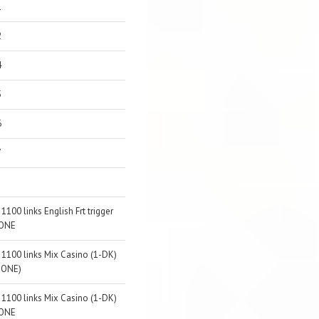
1
2
4
5
6
7
 1100 links English Frt trigger
ONE
 1100 links Mix Casino (1-DK)
DONE)
 1100 links Mix Casino (1-DK)
ONE