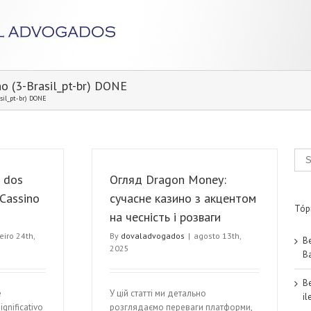
no (3-Brasil_pt-br) DONE
asil_pt-br) DONE
 dos
Огляд Dragon Money:
Cassino
сучасне казино з акцентом
Tóp
на чесність і розваги
eiro 24th,
By
dovaladvogados
|
agosto 13th,
B
2025
Ba
B
e
У цій статті ми детально
il
gnificativo
розглядаємо переваги платформи,