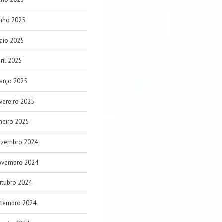
unho 2025
aio 2025
ril 2025
arço 2025
vereiro 2025
neiro 2025
ezembro 2024
ovembro 2024
utubro 2024
etembro 2024