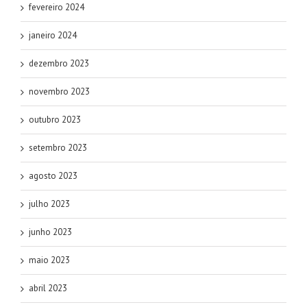
fevereiro 2024
janeiro 2024
dezembro 2023
novembro 2023
outubro 2023
setembro 2023
agosto 2023
julho 2023
junho 2023
maio 2023
abril 2023