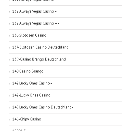
132 Always Vegas Casino–
132 Always Vegas Casino—-
136 Slotozen Casino
137-Slotozen Casino Deutschland
139-Casino Brango Deutschland
140 Casino Brango
142 Lucky Ones Casino–
142-Lucky Ones Casino
145 Lucky Ones Casino Deutschland-
146-Chipy Casino