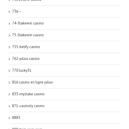
736—
74-Stakewin casino
75-Stakewin casino
755-betify casino
762-julius casino
770 lucky31
816 casino en ligne julius
833-mystake casino
871-casinoly casino
8883