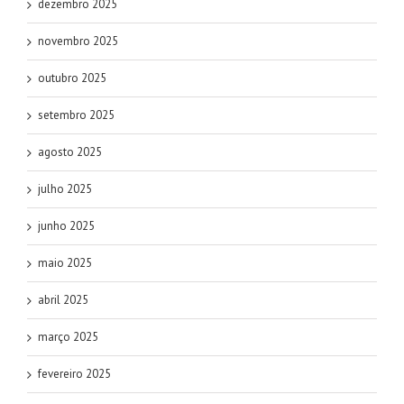
dezembro 2025
novembro 2025
outubro 2025
setembro 2025
agosto 2025
julho 2025
junho 2025
maio 2025
abril 2025
março 2025
fevereiro 2025