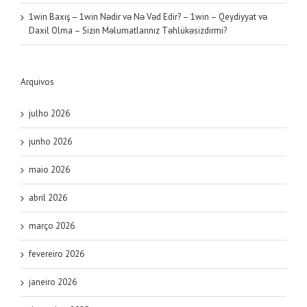
1win Baxış – 1win Nədir və Nə Vəd Edir? – 1win – Qeydiyyat və
Daxil Olma – Sizin Məlumatlarınız Təhlükəsizdirmi?
Arquivos
julho 2026
junho 2026
maio 2026
abril 2026
março 2026
fevereiro 2026
janeiro 2026