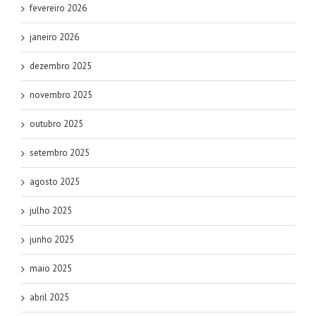
fevereiro 2026
janeiro 2026
dezembro 2025
novembro 2025
outubro 2025
setembro 2025
agosto 2025
julho 2025
junho 2025
maio 2025
abril 2025