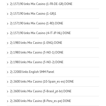
2) 157190 links Mix Casino (1-FR-DE-GR) DONE
2) 157190 links Mix Casino (1-GR)1
2) 157190 links Mix Casino (1-RO) DONE
2) 157190 links Mix Casino (4-IT-JP-NL) DONE
2) 1980 links Mix Casino (1-ENG) DONE
2) 1980 links Mix Casino (3-NO-1) DONE
2) 1980 links Mix Casino (3-NO-2) DONE
2) 22000 links English SMM Panel
2) 2600 links Mix Casino (10-Spain_es-es) DONE
2) 2600 links Mix Casino (3-Brasil_pt-br) DONE
2) 2600 links Mix Casino (8-Peru_es-pe) DONE