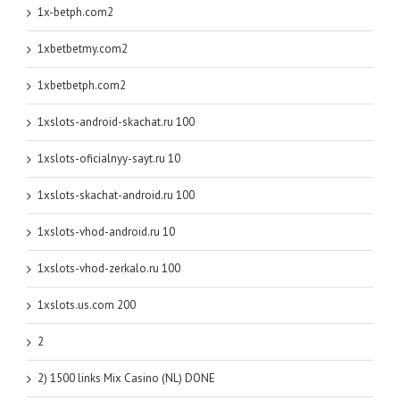
1x-betph.com2
1xbetbetmy.com2
1xbetbetph.com2
1xslots-android-skachat.ru 100
1xslots-oficialnyy-sayt.ru 10
1xslots-skachat-android.ru 100
1xslots-vhod-android.ru 10
1xslots-vhod-zerkalo.ru 100
1xslots.us.com 200
2
2) 1500 links Mix Casino (NL) DONE