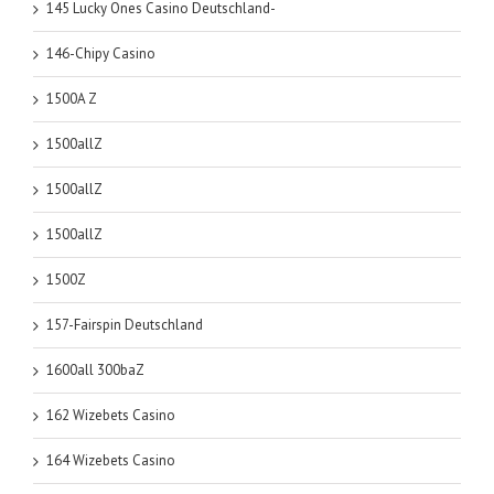
145 Lucky Ones Casino Deutschland-
146-Chipy Casino
1500A Z
1500allZ
1500allZ
1500allZ
1500Z
157-Fairspin Deutschland
1600all 300baZ
162 Wizebets Casino
164 Wizebets Casino