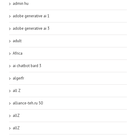
admin hu
adobe generative ai 1
adobe generative ai 3
adult
Africa
ai chatbot bard 3
algerfr
all Z
alliance-teh.ru 50
allZ
allZ