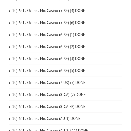
10) 641286 links Mix Casino (5-SE) (4) DONE
10) 641286 links Mix Casino (5-SE) (6) DONE
10) 641286 links Mix Casino (6-SE) (1) DONE
10) 641286 links Mix Casino (6-SE) (2) DONE
10) 641286 links Mix Casino (6-SE) (3) DONE
10) 641286 links Mix Casino (6-SE) (5) DONE
10) 641286 links Mix Casino (7-UK) (5) DONE
10) 641286 links Mix Casino (8-CA) (2) DONE
10) 641286 links Mix Casino (8-CA-FR) DONE
10) 641286 links Mix Casino (AU-1) DONE
10) 641286 links Mix Casino (AU-10-11) DONE