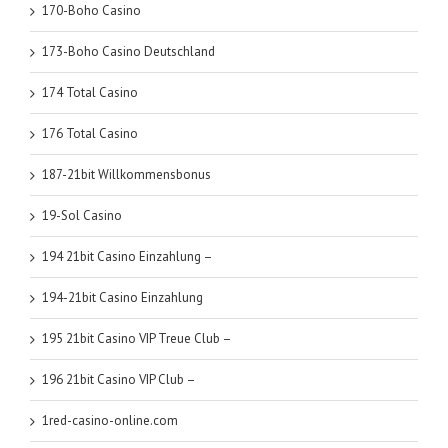
170-Boho Casino
173-Boho Casino Deutschland
174 Total Casino
176 Total Casino
187-21bit Willkommensbonus
19-Sol Casino
194 21bit Casino Einzahlung –
194-21bit Casino Einzahlung
195 21bit Casino VIP Treue Club –
196 21bit Casino VIP Club –
1red-casino-online.com