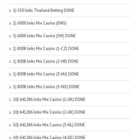
1) 550 links Thailand Betting DONE
1) 6000 links Mix Casino (ENG)
1) 6000 links Mix Casino (SW) DONE
1) 8008 links Mix Casino (1-CZ) DONE
1) 8008 links Mix Casino (2-HR) DONE
1) 8008 links Mix Casino (3-HU) DONE
1) 8008 links Mix Casino (5-NO) DONE
10) 641286 links Mix Casino (1-UK) DONE
10) 641286 links Mix Casino (2-UK) DONE
10) 641286 links Mix Casino (3-NL) DONE
10) 641286 links Mix Casino (4-DE) DONE