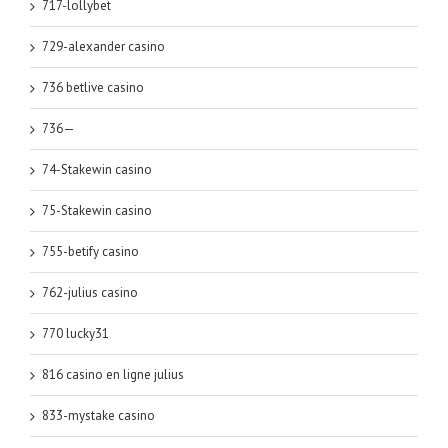
717-lollybet
729-alexander casino
736 betlive casino
736—
74-Stakewin casino
75-Stakewin casino
755-betify casino
762-julius casino
770 lucky31
816 casino en ligne julius
833-mystake casino