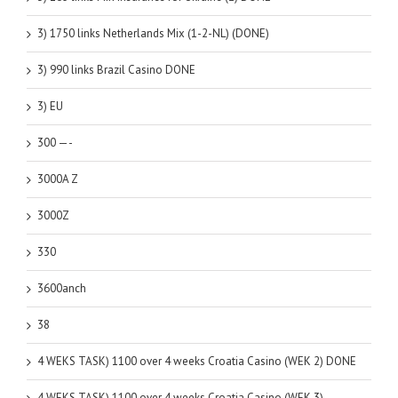
3) 1750 links Netherlands Mix (1-2-NL) (DONE)
3) 990 links Brazil Casino DONE
3) EU
300 —-
3000A Z
3000Z
330
3600anch
38
4 WEKS TASK) 1100 over 4 weeks Croatia Casino (WEK 2) DONE
4 WEKS TASK) 1100 over 4 weeks Croatia Casino (WEK 3)