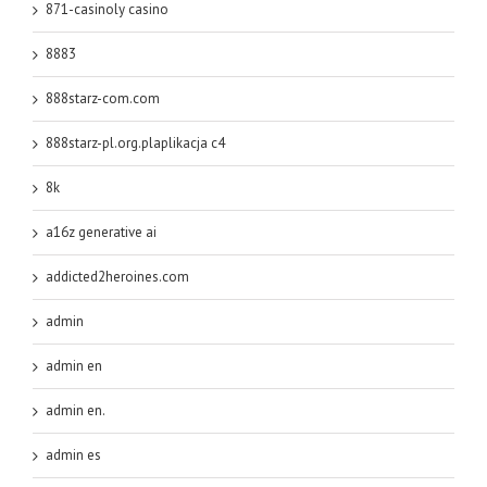
871-casinoly casino
8883
888starz-com.com
888starz-pl.org.plaplikacja c4
8k
a16z generative ai
addicted2heroines.com
admin
admin en
admin en.
admin es