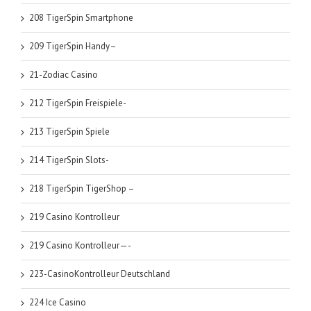
208 TigerSpin Smartphone
209 TigerSpin Handy–
21-Zodiac Casino
212 TigerSpin Freispiele-
213 TigerSpin Spiele
214 TigerSpin Slots-
218 TigerSpin TigerShop –
219 Casino Kontrolleur
219 Casino Kontrolleur—-
223-CasinoKontrolleur Deutschland
224 Ice Casino