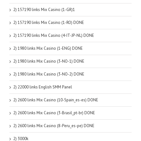
2) 157190 links Mix Casino (1-GR)1
2) 157190 links Mix Casino (1-RO) DONE
2) 157190 links Mix Casino (4-IT-JP-NL) DONE
2) 1980 links Mix Casino (1-ENG) DONE
2) 1980 links Mix Casino (3-NO-1) DONE
2) 1980 links Mix Casino (3-NO-2) DONE
2) 22000 links English SMM Panel
2) 2600 links Mix Casino (10-Spain_es-es) DONE
2) 2600 links Mix Casino (3-Brasil_pt-br) DONE
2) 2600 links Mix Casino (8-Peru_es-pe) DONE
2) 3000k