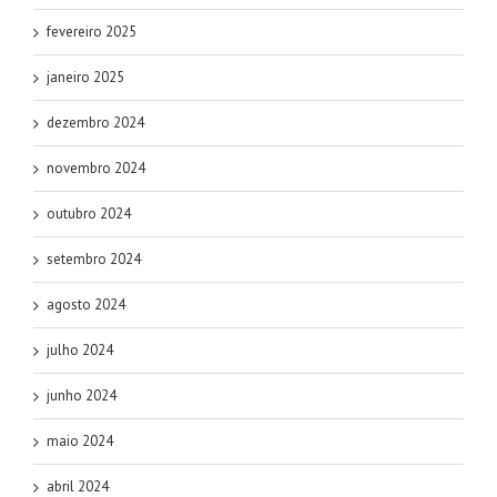
fevereiro 2025
janeiro 2025
dezembro 2024
novembro 2024
outubro 2024
setembro 2024
agosto 2024
julho 2024
junho 2024
maio 2024
abril 2024