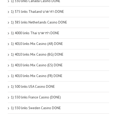
1) 330 links Canada Casino DONE
1) 375 links Thailand บาคาร่า DONE
1) 385 links Netherlands Casino DONE
1) 4000 links Thai บาคาร่า DONE
1) 4010 links Mix Casino (AR) DONE
1) 4010 links Mix Casino (BG) DONE
1) 4010 links Mix Casino (ES) DONE
1) 4010 links Mix Casino (FR) DONE
1) 500 links USA Casino DONE
1) 550 links France Casino (DONE)
1) 550 links Sweden Casino DONE