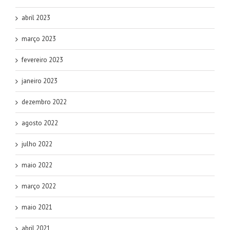
abril 2023
março 2023
fevereiro 2023
janeiro 2023
dezembro 2022
agosto 2022
julho 2022
maio 2022
março 2022
maio 2021
abril 2021