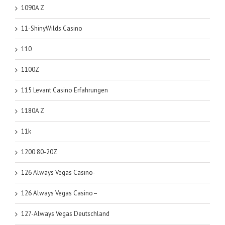
1090A Z
11-ShinyWilds Casino
110
1100Z
115 Levant Casino Erfahrungen
1180A Z
11k
1200 80-20Z
126 Always Vegas Casino-
126 Always Vegas Casino–
127-Always Vegas Deutschland