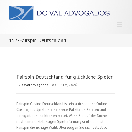
157-Fairspin Deutschland
Fairspin Deutschland für glückliche Spieler
By
dovaladvogados
|
abril 21st, 2026
Fairspin Casino Deutschland ist ein aufregendes Online-
Casino, das Spielern eine breite Palette an Spielen und
einzigartigen Funktionen bietet. Wenn Sie auf der Suche
nach einer erstklassigen Spielerfahrung sind, dann ist
Fairspin die richtige Wahl. Überzeugen Sie sich selbst von