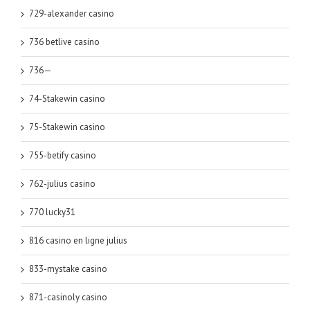
729-alexander casino
736 betlive casino
736—
74-Stakewin casino
75-Stakewin casino
755-betify casino
762-julius casino
770 lucky31
816 casino en ligne julius
833-mystake casino
871-casinoly casino