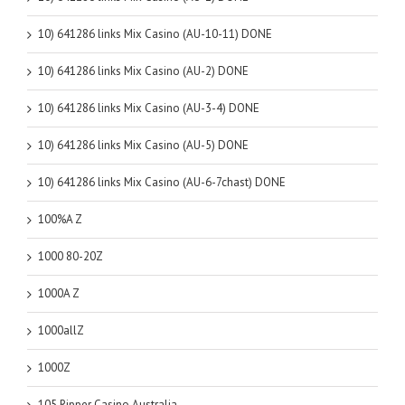
10) 641286 links Mix Casino (AU-10-11) DONE
10) 641286 links Mix Casino (AU-2) DONE
10) 641286 links Mix Casino (AU-3-4) DONE
10) 641286 links Mix Casino (AU-5) DONE
10) 641286 links Mix Casino (AU-6-7chast) DONE
100%A Z
1000 80-20Z
1000A Z
1000allZ
1000Z
105 Ripper Casino Australia