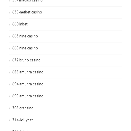
597 magius casino
635-netbet casino
660 Inbet
663 nine casino
665 nine casino
672 bruno casino
688 amunra casino
694 amunra casino
695 amunra casino
708 gransino
714-lollybet