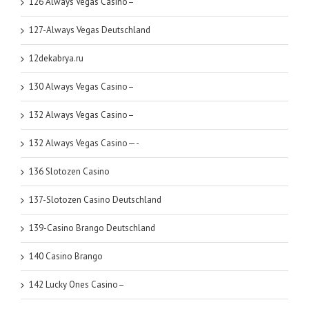
126 Always Vegas Casino–
127-Always Vegas Deutschland
12dekabrya.ru
130 Always Vegas Casino–
132 Always Vegas Casino–
132 Always Vegas Casino—-
136 Slotozen Casino
137-Slotozen Casino Deutschland
139-Casino Brango Deutschland
140 Casino Brango
142 Lucky Ones Casino–