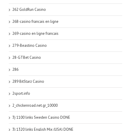
262 GoldRun Casino
268-casino francais en ligne
269-casino en ligne francais
279-Beastino Casino
28-GTBet Casino
286
289 BitStarz Casino
2sport.info
2_chickenroad.net.gr_10000
3) 1100 links Sweden Casino DONE
3) 1320 links English Mix (USA) DONE