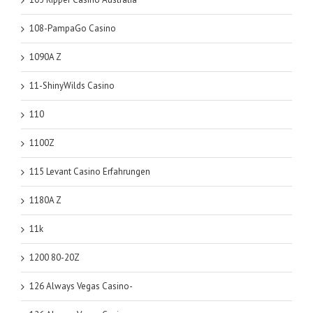
108-PampaGo Casino
1090A Z
11-ShinyWilds Casino
110
1100Z
115 Levant Casino Erfahrungen
1180A Z
11k
1200 80-20Z
126 Always Vegas Casino-