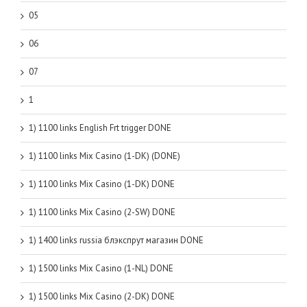
05
06
07
1
1) 1100 links English Frt trigger DONE
1) 1100 links Mix Casino (1-DK) (DONE)
1) 1100 links Mix Casino (1-DK) DONE
1) 1100 links Mix Casino (2-SW) DONE
1) 1400 links russia блэкспрут магазин DONE
1) 1500 links Mix Casino (1-NL) DONE
1) 1500 links Mix Casino (2-DK) DONE