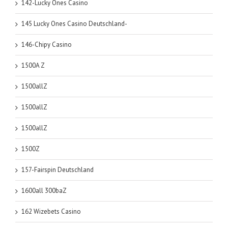
142-Lucky Ones Casino
145 Lucky Ones Casino Deutschland-
146-Chipy Casino
1500A Z
1500allZ
1500allZ
1500allZ
1500Z
157-Fairspin Deutschland
1600all 300baZ
162 Wizebets Casino