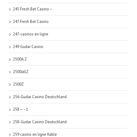
245 Fresh Bet Casino –
247 Fresh Bet Casino
247-casinos en ligne
249 Gudar Casino
2500A Z
2500allZ
2500Z
256-Gudar Casino Deutschland
258—–1
258-Gudar Casino Deutschland
259 casino en ligne fiable