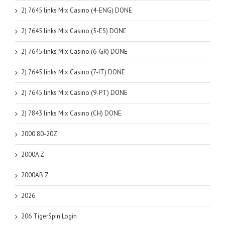
2) 7645 links Mix Casino (4-ENG) DONE
2) 7645 links Mix Casino (5-ES) DONE
2) 7645 links Mix Casino (6-GR) DONE
2) 7645 links Mix Casino (7-IT) DONE
2) 7645 links Mix Casino (9-PT) DONE
2) 7843 links Mix Casino (CH) DONE
2000 80-20Z
2000A Z
2000AB Z
2026
206 TigerSpin Login