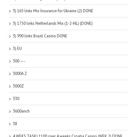
3) 165 links Mix Insurance for Ukraine (2) DONE
3) 1750 links Netherlands Mix (1-2-NL) (DONE)
3) 990 links Brazil Casino DONE
3) EU
300 —-
3000A Z
3000Z
330
3600anch
38
4 WEKS TASK) 1100 over 4 weeks Croatia Casino (WEK 2) DONE