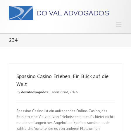
234
Spassino Casino Erleben: Ein Blick auf die
Welt
By
dovaladvogados
|
abril 22nd, 2026
Spassino Casino ist ein aufregendes Online-Casino, das
Spielern eine Vielzahl von Erlebnissen bietet. Es bietet nicht
nur ein umfangreiches Angebot an Spielen, sondern auch
zahlreiche Vorteile, die es von anderen Plattformen