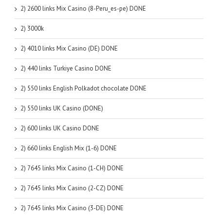
2) 2600 links Mix Casino (8-Peru_es-pe) DONE
2) 3000k
2) 4010 links Mix Casino (DE) DONE
2) 440 links Turkiye Casino DONE
2) 550 links English Polkadot chocolate DONE
2) 550 links UK Casino (DONE)
2) 600 links UK Casino DONE
2) 660 links English Mix (1-6) DONE
2) 7645 links Mix Casino (1-CH) DONE
2) 7645 links Mix Casino (2-CZ) DONE
2) 7645 links Mix Casino (3-DE) DONE