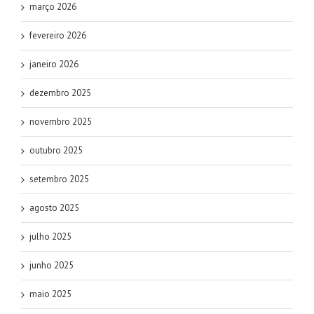
março 2026
fevereiro 2026
janeiro 2026
dezembro 2025
novembro 2025
outubro 2025
setembro 2025
agosto 2025
julho 2025
junho 2025
maio 2025