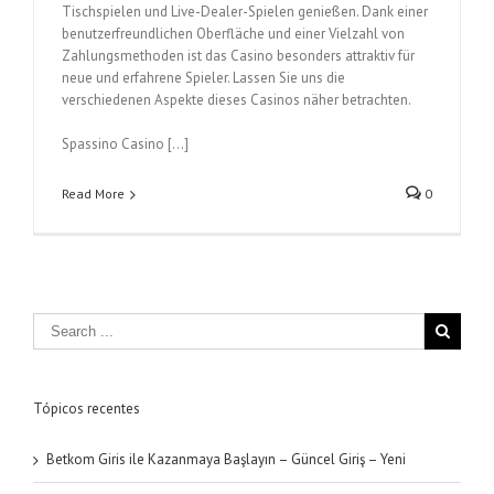
Tischspielen und Live-Dealer-Spielen genießen. Dank einer
benutzerfreundlichen Oberfläche und einer Vielzahl von
Zahlungsmethoden ist das Casino besonders attraktiv für
neue und erfahrene Spieler. Lassen Sie uns die
verschiedenen Aspekte dieses Casinos näher betrachten.
Spassino Casino […]
Read More
0
Tópicos recentes
Betkom Giris ile Kazanmaya Başlayın – Güncel Giriş – Yeni