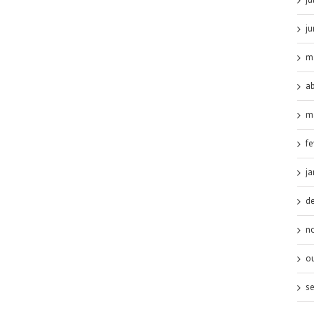
j
m
ab
m
fe
ja
d
n
o
s