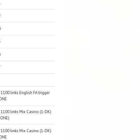
1
2
4
5
6
7
 1100 links English Frt trigger
ONE
 1100 links Mix Casino (1-DK)
DONE)
 1100 links Mix Casino (1-DK)
ONE