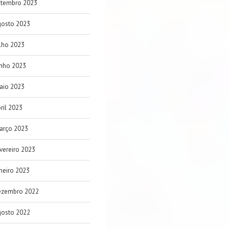
etembro 2023
gosto 2023
lho 2023
unho 2023
aio 2023
ril 2023
arço 2023
vereiro 2023
neiro 2023
ezembro 2022
gosto 2022