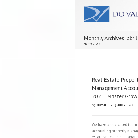
Monthly Archives:
abri
Home
/
0
/
Real Estate Proper
Management Accou
2025: Master Grow
By
dovaladvogados
|
abril
We have a dedicated team 
accounting property man
estate specialists in taxati