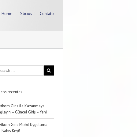
Home
Sócios
Contato
icos recentes
etkom Giris ile Kazanmaya
şlayın – Güncel Giriş – Yeni
etkom Giris Mobil Uygulama
e Bahis Keyfi