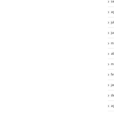
s
a
ju
j
m
ab
m
fe
ja
d
a