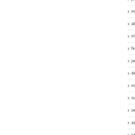
m
ab
m
fe
ja
d
n
o
s
a
ju