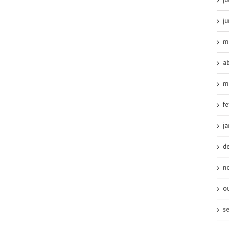
j
m
ab
m
fe
ja
d
n
o
s