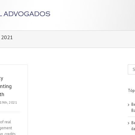
l 2021
ty
nting
Tóp
th
 19th, 2021
B
Ba
of real
B
agement
il
on, credits