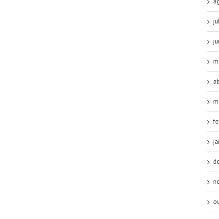
a
ju
j
m
ab
m
fe
ja
d
n
o