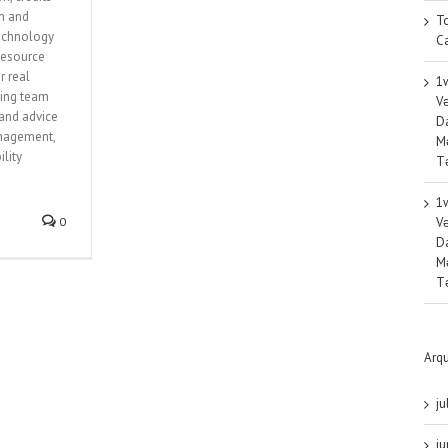
on and
T
technology
Ca
 resource
r real
1w
ting team
Və
and advice
Da
anagement,
Mə
ility
Tə
1w
0
Və
Da
Mə
Tə
Arq
ju
j