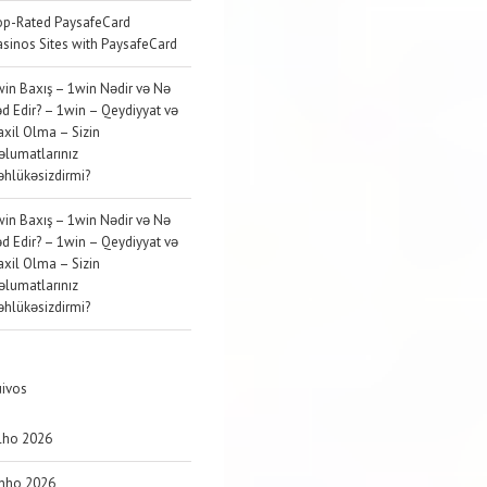
op-Rated PaysafeCard
sinos Sites with PaysafeCard
in Baxış – 1win Nədir və Nə
d Edir? – 1win – Qeydiyyat və
xil Olma – Sizin
lumatlarınız
hlükəsizdirmi?
in Baxış – 1win Nədir və Nə
d Edir? – 1win – Qeydiyyat və
xil Olma – Sizin
lumatlarınız
hlükəsizdirmi?
uivos
lho 2026
unho 2026