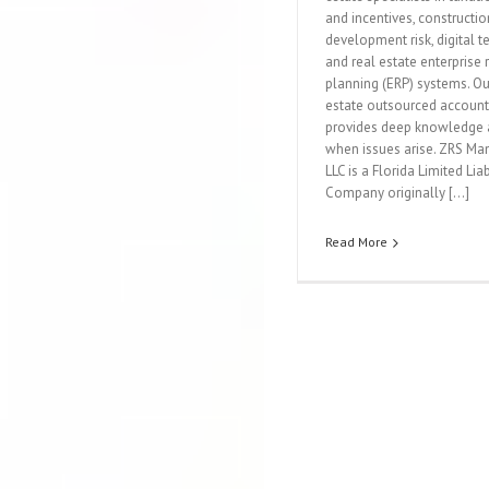
and incentives, constructi
development risk, digital 
and real estate enterprise
planning (ERP) systems. Ou
estate outsourced accoun
provides deep knowledge 
when issues arise. ZRS M
LLC is a Florida Limited Liab
Company originally […]
Read More