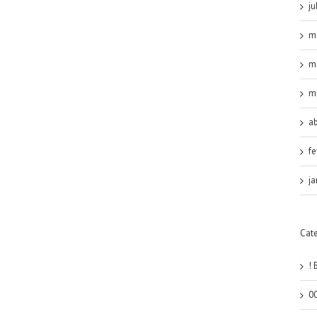
ju
m
m
m
ab
fe
ja
Cat
! 
0