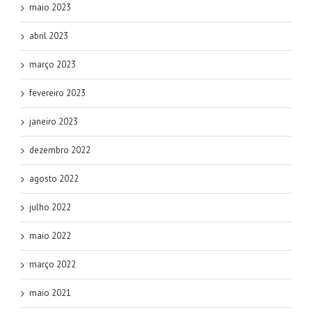
maio 2023
abril 2023
março 2023
fevereiro 2023
janeiro 2023
dezembro 2022
agosto 2022
julho 2022
maio 2022
março 2022
maio 2021