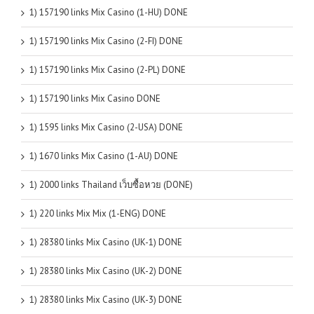
1) 157190 links Mix Casino (1-HU) DONE
1) 157190 links Mix Casino (2-FI) DONE
1) 157190 links Mix Casino (2-PL) DONE
1) 157190 links Mix Casino DONE
1) 1595 links Mix Casino (2-USA) DONE
1) 1670 links Mix Casino (1-AU) DONE
1) 2000 links Thailand เว็บซื้อหวย (DONE)
1) 220 links Mix Mix (1-ENG) DONE
1) 28380 links Mix Casino (UK-1) DONE
1) 28380 links Mix Casino (UK-2) DONE
1) 28380 links Mix Casino (UK-3) DONE