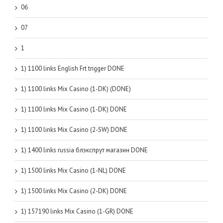
06
07
1
1) 1100 links English Frt trigger DONE
1) 1100 links Mix Casino (1-DK) (DONE)
1) 1100 links Mix Casino (1-DK) DONE
1) 1100 links Mix Casino (2-SW) DONE
1) 1400 links russia блэкспрут магазин DONE
1) 1500 links Mix Casino (1-NL) DONE
1) 1500 links Mix Casino (2-DK) DONE
1) 157190 links Mix Casino (1-GR) DONE