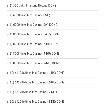
1) 550 links Thailand Betting DONE
1) 6000 links Mix Casino (ENG)
1) 6000 links Mix Casino (SW) DONE
1) 8008 links Mix Casino (1-CZ) DONE
1) 8008 links Mix Casino (2-HR) DONE
1) 8008 links Mix Casino (3-HU) DONE
1) 8008 links Mix Casino (5-NO) DONE
10) 641286 links Mix Casino (1-UK) DONE
10) 641286 links Mix Casino (2-UK) DONE
10) 641286 links Mix Casino (3-NL) DONE
10) 641286 links Mix Casino (4-DE) DONE