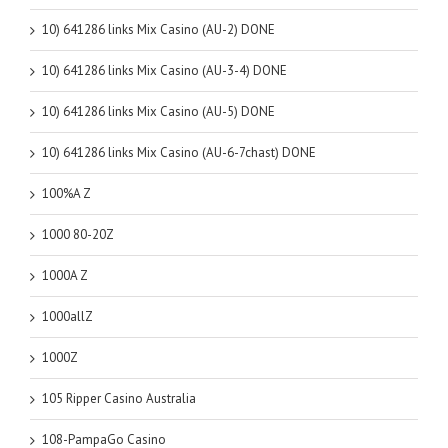
10) 641286 links Mix Casino (AU-2) DONE
10) 641286 links Mix Casino (AU-3-4) DONE
10) 641286 links Mix Casino (AU-5) DONE
10) 641286 links Mix Casino (AU-6-7chast) DONE
100%A Z
1000 80-20Z
1000A Z
1000allZ
1000Z
105 Ripper Casino Australia
108-PampaGo Casino