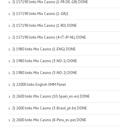
2) 157190 links Mix Casino (1-FR-DE-GR) DONE
2) 157190 links Mix Casino (1-GR)1
2) 157190 links Mix Casino (1-RO) DONE
2) 157190 links Mix Casino (4-IT-JP-NL) DONE
2) 1980 links Mix Casino (1-ENG) DONE
2) 1980 links Mix Casino (3-NO-1) DONE
2) 1980 links Mix Casino (3-NO-2) DONE
2) 22000 links English SMM Panel
2) 2600 links Mix Casino (10-Spain_es-es) DONE
2) 2600 links Mix Casino (3-Brasil_pt-br) DONE
2) 2600 links Mix Casino (8-Peru_es-pe) DONE