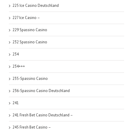
225 Ice Casino Deutschland
227 Ice Casino –
229 Spassino Casino
232 Spassino Casino
234
234+++
235-Spassino Casino
236-Spassino Casino Deutschland
241
241 Fresh Bet Casino Deutschland –
245 Fresh Bet Casino –