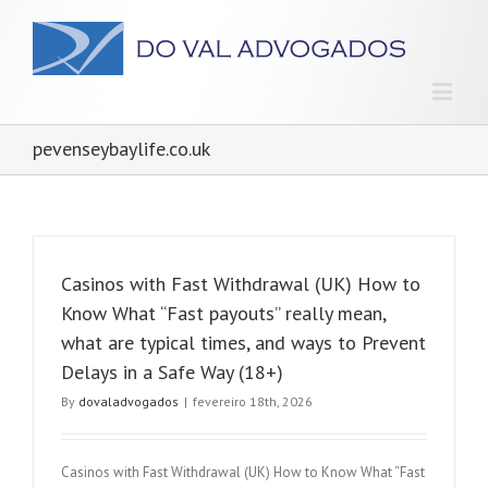
pevenseybaylife.co.uk
Casinos with Fast Withdrawal (UK) How to
Know What “Fast payouts” really mean,
what are typical times, and ways to Prevent
Delays in a Safe Way (18+)
By
dovaladvogados
|
fevereiro 18th, 2026
Casinos with Fast Withdrawal (UK) How to Know What “Fast