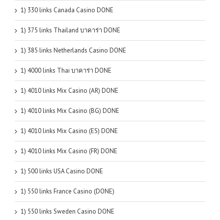
1) 330 links Canada Casino DONE
1) 375 links Thailand บาคาร่า DONE
1) 385 links Netherlands Casino DONE
1) 4000 links Thai บาคาร่า DONE
1) 4010 links Mix Casino (AR) DONE
1) 4010 links Mix Casino (BG) DONE
1) 4010 links Mix Casino (ES) DONE
1) 4010 links Mix Casino (FR) DONE
1) 500 links USA Casino DONE
1) 550 links France Casino (DONE)
1) 550 links Sweden Casino DONE