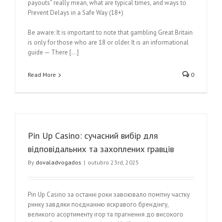
payouts” really mean, what are typical times, and ways to
Prevent Delays in a Safe Way (18+)
Be aware: It is important to note that gambling Great Britain
is only for those who are 18 or older. It is an informational
guide — There […]
Read More
0
Pin Up Casino: сучасний вибір для
відповідальних та захоплених гравців
By
dovaladvogados
|
outubro 23rd, 2025
Pin Up Casino за останні роки завоювало помітну частку
ринку завдяки поєднанню яскравого брендінгу,
великого асортименту ігор та прагнення до високого