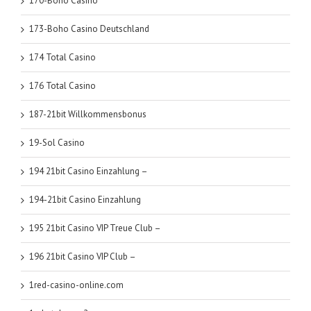
170-Boho Casino
173-Boho Casino Deutschland
174 Total Casino
176 Total Casino
187-21bit Willkommensbonus
19-Sol Casino
194 21bit Casino Einzahlung –
194-21bit Casino Einzahlung
195 21bit Casino VIP Treue Club –
196 21bit Casino VIP Club –
1red-casino-online.com