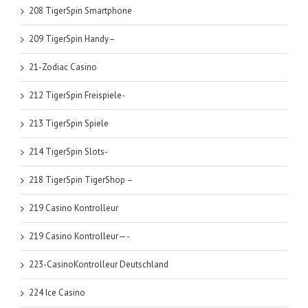
208 TigerSpin Smartphone
209 TigerSpin Handy–
21-Zodiac Casino
212 TigerSpin Freispiele-
213 TigerSpin Spiele
214 TigerSpin Slots-
218 TigerSpin TigerShop –
219 Casino Kontrolleur
219 Casino Kontrolleur—-
223-CasinoKontrolleur Deutschland
224 Ice Casino