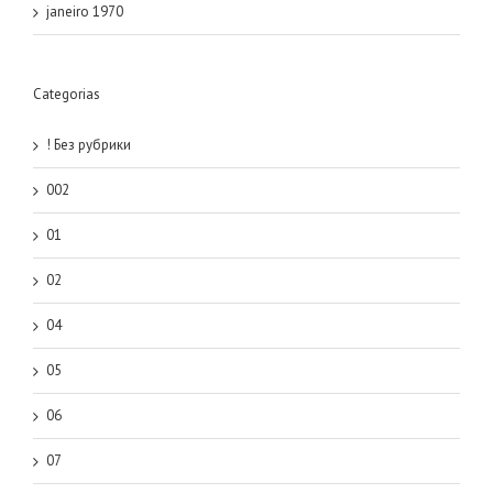
janeiro 1970
Categorias
! Без рубрики
002
01
02
04
05
06
07