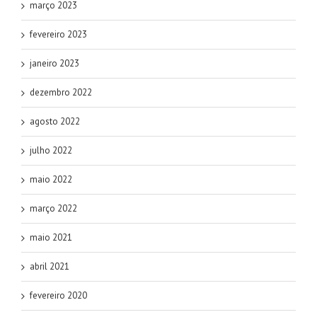
março 2023
fevereiro 2023
janeiro 2023
dezembro 2022
agosto 2022
julho 2022
maio 2022
março 2022
maio 2021
abril 2021
fevereiro 2020