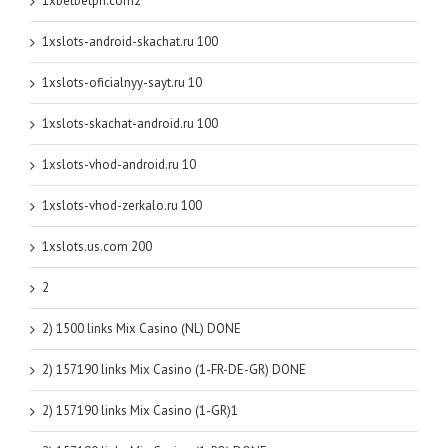
1xbetbetph.com2
1xslots-android-skachat.ru 100
1xslots-oficialnyy-sayt.ru 10
1xslots-skachat-android.ru 100
1xslots-vhod-android.ru 10
1xslots-vhod-zerkalo.ru 100
1xslots.us.com 200
2
2) 1500 links Mix Casino (NL) DONE
2) 157190 links Mix Casino (1-FR-DE-GR) DONE
2) 157190 links Mix Casino (1-GR)1