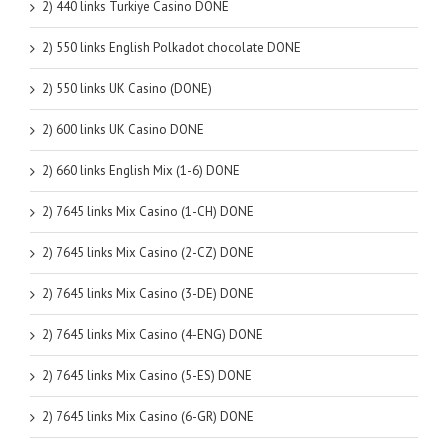
2) 440 links Turkiye Casino DONE
2) 550 links English Polkadot chocolate DONE
2) 550 links UK Casino (DONE)
2) 600 links UK Casino DONE
2) 660 links English Mix (1-6) DONE
2) 7645 links Mix Casino (1-CH) DONE
2) 7645 links Mix Casino (2-CZ) DONE
2) 7645 links Mix Casino (3-DE) DONE
2) 7645 links Mix Casino (4-ENG) DONE
2) 7645 links Mix Casino (5-ES) DONE
2) 7645 links Mix Casino (6-GR) DONE