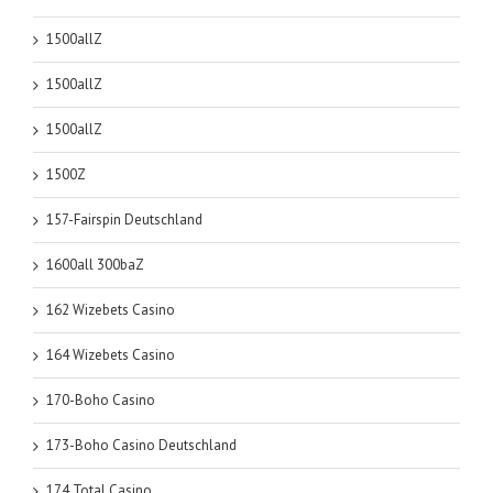
1500allZ
1500allZ
1500allZ
1500Z
157-Fairspin Deutschland
1600all 300baZ
162 Wizebets Casino
164 Wizebets Casino
170-Boho Casino
173-Boho Casino Deutschland
174 Total Casino