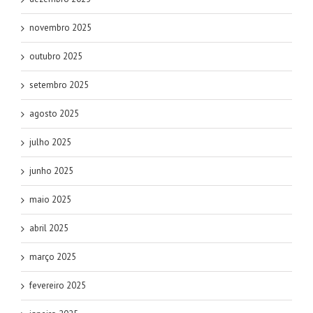
novembro 2025
outubro 2025
setembro 2025
agosto 2025
julho 2025
junho 2025
maio 2025
abril 2025
março 2025
fevereiro 2025