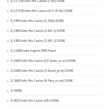
2) 157190 links Mix Casino (1-RO) DONE
2) 157190 links Mix Casino (4-IT-JP-NL) DONE
2) 1980 links Mix Casino (1-ENG) DONE
2) 1980 links Mix Casino (3-NO-1) DONE
2) 1980 links Mix Casino (3-NO-2) DONE
2) 22000 links English SMM Panel
2) 2600 links Mix Casino (10-Spain_es-es) DONE
2) 2600 links Mix Casino (3-Brasil_pt-br) DONE
2) 2600 links Mix Casino (8-Peru_es-pe) DONE
2) 3000k
2) 4010 links Mix Casino (DE) DONE