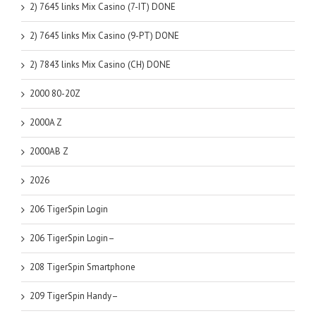
2) 7645 links Mix Casino (7-IT) DONE
2) 7645 links Mix Casino (9-PT) DONE
2) 7843 links Mix Casino (CH) DONE
2000 80-20Z
2000A Z
2000AB Z
2026
206 TigerSpin Login
206 TigerSpin Login–
208 TigerSpin Smartphone
209 TigerSpin Handy–